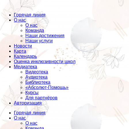
Горячая линия
О нас
О нас
Команда
Наши достижения
Наши услуги
Новости
Карта
Календарь
Оценка инклюзивности школ
Медиатека
Видеотека
Аудиотека
Библиотека
«Абсолют-Помощь»
Курсы
Для партнёров
Авторизация
Горячая линия
О нас
О нас
Команда