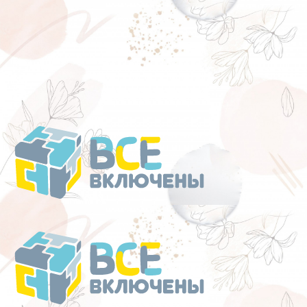
Перейти
к
содержанию