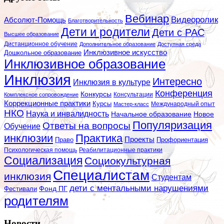
Вебинар
Видеоролик
Абсолют-Помощь
Благотворительность
Дети и родители
Дети с РАС
Высшее образование
Дистанционное обучение
Дополнительное образование
Доступная среда
Инклюзивное искусство
Дошкольное образование
Инклюзивное образование
Инклюзия
Интересно
Инклюзия в культуре
Конференция
Конкурсы
Консультации
Комплексное сопровождение
Коррекционные практики
Курсы
Мастер-класс
Международный опыт
НКО
Наука и инвалидность
Начальное образование
Новое
Популяризация
Ответы на вопросы
Обучение
инклюзии
Практика
Проекты
Профориентация
Право
Психологическая помощь
Реабилитационные практики
Социализация
Социокультурная
Специалистам
инклюзия
Студентам
дети с ментальными нарушениями
Фестивали
Фонд ПГ
родителям
Новости