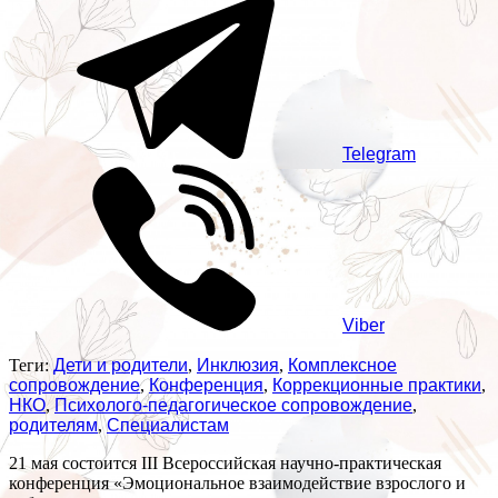
Telegram
Viber
Теги:
Дети и родители
,
Инклюзия
,
Комплексное
сопровождение
,
Конференция
,
Коррекционные практики
,
НКО
,
Психолого-педагогическое сопровождение
,
родителям
,
Специалистам
21 мая состоится III Всероссийская научно-практическая
конференция «Эмоциональное взаимодействие взрослого и