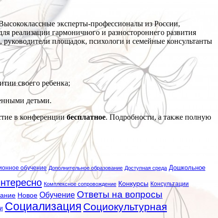
Высококлассные эксперты-профессионалы из России,
для реализации гармоничного и разностороннего развития
, руководители площадок, психологи и семейные консультанты
итии своего ребенка;
бенными детьми.
стие в конференции
бесплатное
. Подробности, а также полную
ионное обучение
Дошкольное
Дополнительное образование
Доступная среда
нтересно
Конкурсы
Консультации
Комплексное сопровождение
Ответы на вопросы
Обучение
вание
Новое
Социализация
Социокультурная
и