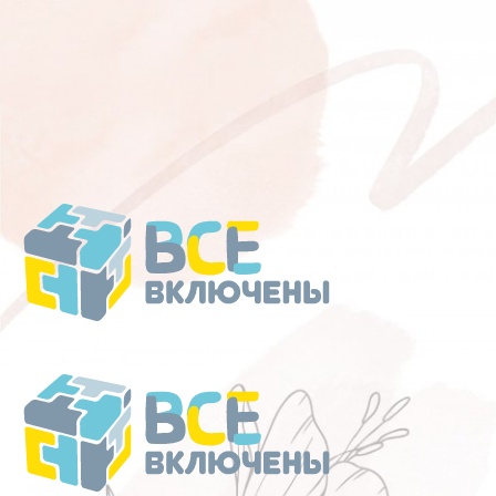
Перейти
к
содержанию