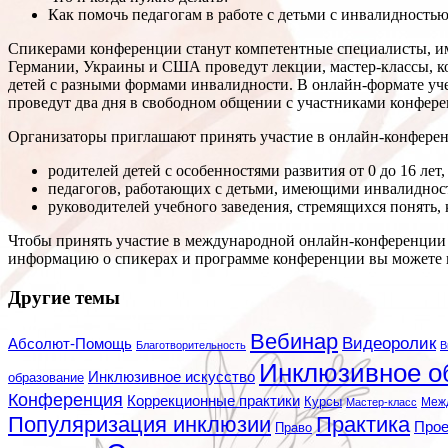
Как помочь педагогам в работе с детьми с инвалидность
Спикерами конференции станут компетентные специалисты, и
Германии, Украины и США проведут лекции, мастер-классы, к
детей с разными формами инвалидности. В онлайн-формате уче
проведут два дня в свободном общении с участниками конфере
Организаторы приглашают принять участие в онлайн-конфере
родителей детей с особенностями развития от 0 до 16 лет
педагогов, работающих с детьми, имеющими инвалиднос
руководителей учебного заведения, стремящихся понять, 
Чтобы принять участие в международной онлайн-конференции
информацию о спикерах и программе конференции вы можете
Другие темы
Вебинар
Видеоролик
Абсолют-Помощь
Благотворительность
В
Инклюзивное о
Инклюзивное искусство
образование
Конференция
Коррекционные практики
Курсы
Мастер-класс
Меж
Популяризация инклюзии
Практика
Про
Право