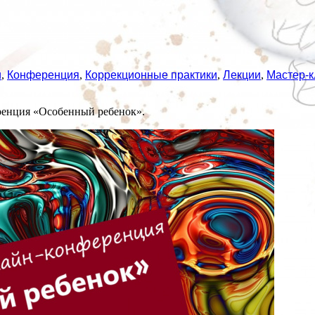
и
,
Конференция
,
Коррекционные практики
,
Лекции
,
Мастер-к
еренция «Особенный ребенок».