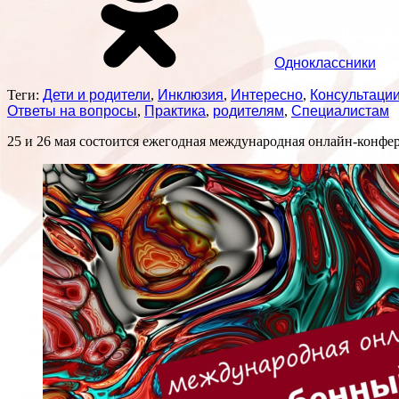
Одноклассники
Теги:
Дети и родители
,
Инклюзия
,
Интересно
,
Консультаци
Ответы на вопросы
,
Практика
,
родителям
,
Специалистам
25 и 26 мая состоится ежегодная международная онлайн-конф