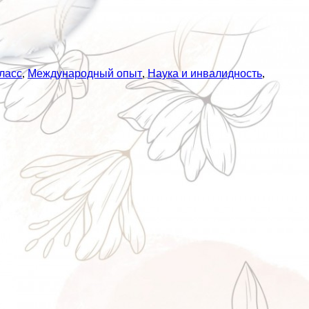
ласс
,
Международный опыт
,
Наука и инвалидность
,