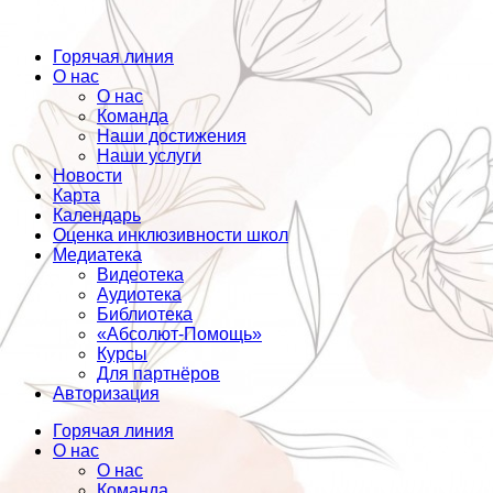
Горячая линия
О нас
О нас
Команда
Наши достижения
Наши услуги
Новости
Карта
Календарь
Оценка инклюзивности школ
Медиатека
Видеотека
Аудиотека
Библиотека
«Абсолют-Помощь»
Курсы
Для партнёров
Авторизация
Горячая линия
О нас
О нас
Команда