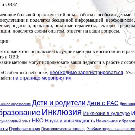
ю и ОВЗ?
меющие большой практический опыт работы с особыми детьми. 
онсультации и поделятся бесценной информацией, необходимой 
ные, педагоги, практики, опытные терапевты, лекторы, тренеры
нции, поделятся своим опытом, ответят на ваши вопросы.
нции:
, которые хотят использовать лучшие методы в воспитании и разв
ть и ОВЗ;
какие методы могут использовать ваши педагоги в работе с осо
 «Особенный ребенок»,
необходимо зарегистрироваться
. Уча
 найти
на странице мероприятия
.
Дети и родители
Дети с РАС
Дистанц
ысшее образование
Инклюзия
бразование
И
Инклюзия в культуре
НКО
Наука и инвалидность
Начальное образо
дународный опыт
екты
Профориентация
Психологическая помощь
Реабилитационные практик