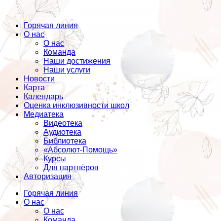
Горячая линия
О нас
О нас
Команда
Наши достижения
Наши услуги
Новости
Карта
Календарь
Оценка инклюзивности школ
Медиатека
Видеотека
Аудиотека
Библиотека
«Абсолют-Помощь»
Курсы
Для партнёров
Авторизация
Горячая линия
О нас
О нас
Команда