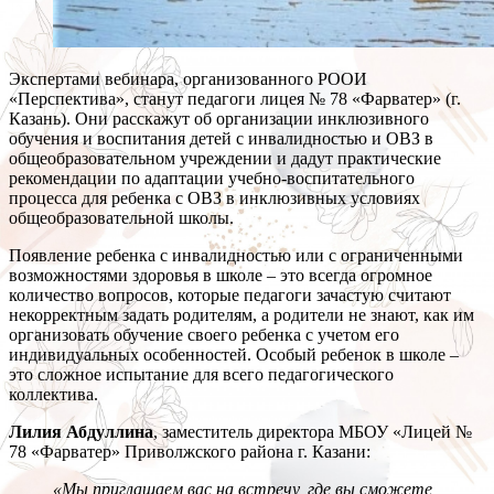
Экспертами вебинара, организованного РООИ
«Перспектива», станут педагоги лицея № 78 «Фарватер» (г.
Казань). Они расскажут об организации инклюзивного
обучения и воспитания детей с инвалидностью и ОВЗ в
общеобразовательном учреждении и дадут практические
рекомендации по адаптации учебно-воспитательного
процесса для ребенка с ОВЗ в инклюзивных условиях
общеобразовательной школы.
Появление ребенка с инвалидностью или с ограниченными
возможностями здоровья в школе – это всегда огромное
количество вопросов, которые педагоги зачастую считают
некорректным задать родителям, а родители не знают, как им
организовать обучение своего ребенка с учетом его
индивидуальных особенностей. Особый ребенок в школе –
это сложное испытание для всего педагогического
коллектива.
Лилия Абдуллина
, заместитель директора МБОУ «Лицей №
78 «Фарватер» Приволжского района г. Казани:
«Мы приглашаем вас на встречу, где вы сможете