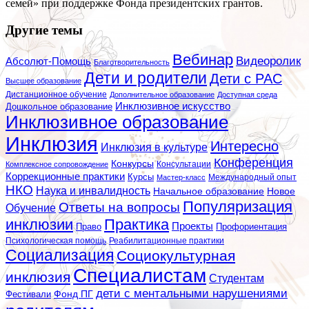
семей» при поддержке Фонда президентских грантов.
Другие темы
Вебинар
Видеоролик
Абсолют-Помощь
Благотворительность
Дети и родители
Дети с РАС
Высшее образование
Дистанционное обучение
Дополнительное образование
Доступная среда
Инклюзивное искусство
Дошкольное образование
Инклюзивное образование
Инклюзия
Интересно
Инклюзия в культуре
Конференция
Конкурсы
Консультации
Комплексное сопровождение
Коррекционные практики
Курсы
Мастер-класс
Международный опыт
НКО
Наука и инвалидность
Начальное образование
Новое
Популяризация
Ответы на вопросы
Обучение
инклюзии
Практика
Проекты
Профориентация
Право
Психологическая помощь
Реабилитационные практики
Социализация
Социокультурная
Специалистам
инклюзия
Студентам
дети с ментальными нарушениями
Фестивали
Фонд ПГ