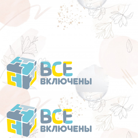
Перейти
к
содержанию