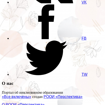
VK
FB
TW
О нас
Портал об инклюзивном образовании
«Все включены»
создан
РООИ «Перспектива»
О РООИ «Перспектива»