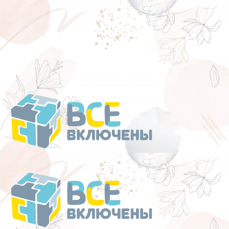
Перейти
к
содержанию