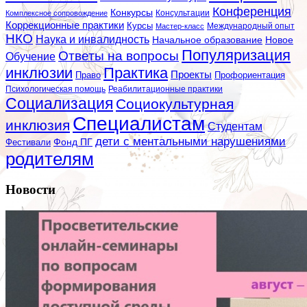
Конференция
Конкурсы
Консультации
Комплексное сопровождение
Коррекционные практики
Курсы
Мастер-класс
Международный опыт
НКО
Наука и инвалидность
Начальное образование
Новое
Популяризация
Ответы на вопросы
Обучение
инклюзии
Практика
Проекты
Профориентация
Право
Психологическая помощь
Реабилитационные практики
Социализация
Социокультурная
Специалистам
инклюзия
Студентам
дети с ментальными нарушениями
Фестивали
Фонд ПГ
родителям
Новости