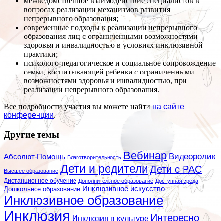
межведомственное взаимодействие специалистов в
вопросах реализации механизмов развития
непрерывного образования;
современные подходы к реализации непрерывного
образования лиц с ограниченными возможностями
здоровья и инвалидностью в условиях инклюзивной
практики;
психолого-педагогическое и социальное сопровождение
семьи, воспитывающей ребенка с ограниченными
возможностями здоровья и инвалидностью, при
реализации непрерывного образования.
Все подробности участия вы можете найти
на сайте
конференции
.
Другие темы
Вебинар
Видеоролик
Абсолют-Помощь
Благотворительность
Дети и родители
Дети с РАС
Высшее образование
Дистанционное обучение
Дополнительное образование
Доступная среда
Инклюзивное искусство
Дошкольное образование
Инклюзивное образование
Инклюзия
Интересно
Инклюзия в культуре