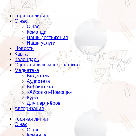
Горячая линия
О нас
О нас
Команда
Наши достижения
Наши услуги
Новости
Карта
Календарь
Оценка инклюзивности школ
Медиатека
Видеотека
Аудиотека
Библиотека
«Абсолют-Помощь»
Курсы
Для партнёров
Авторизация
Горячая линия
О нас
О нас
Команда