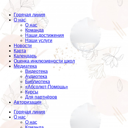
Горячая линия
О нас
О нас
Команда
Наши достижения
Наши услуги
Новости
Карта
Календарь
Оценка инклюзивности школ
Медиатека
Видеотека
Аудиотека
Библиотека
«Абсолют-Помощь»
Курсы
Для партнёров
Авторизация
Горячая линия
О нас
О нас
Команда