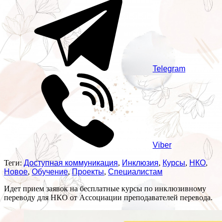
Telegram
Viber
Теги:
Доступная коммуникация
,
Инклюзия
,
Курсы
,
НКО
,
Новое
,
Обучение
,
Проекты
,
Специалистам
Идет прием заявок на бесплатные курсы по инклюзивному
переводу для НКО от Ассоциации преподавателей перевода.