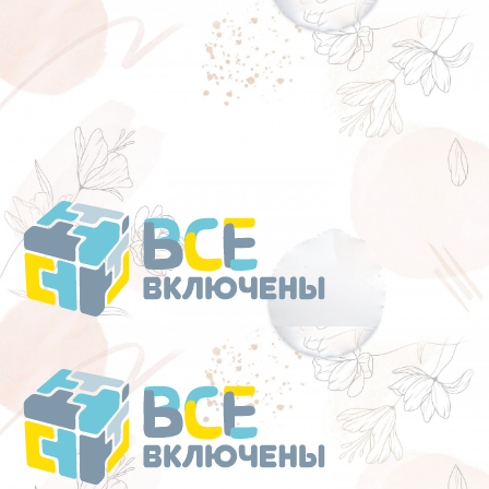
Перейти
к
содержанию