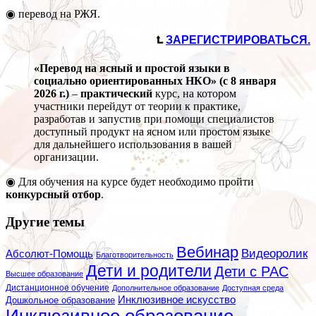
◉ перевод на РЖЯ.
⮤
ЗАРЕГИСТРИРОВАТЬСЯ.
«Перевод на ясный и простой языки в
социально ориентированных НКО» (с 8 января
2026 г.)
–
практический
курс, на котором
участники перейдут от теории к практике,
разработав и запустив при помощи специалистов
доступный продукт на ясном или простом языке
для дальнейшего использования в вашей
организации.
◉ Для обучения на курсе будет необходимо пройти
конкурсный отбор
.
Другие темы
Вебинар
Видеоролик
Абсолют-Помощь
Благотворительность
Дети и родители
Дети с РАС
Высшее образование
Дистанционное обучение
Дополнительное образование
Доступная среда
Инклюзивное искусство
Дошкольное образование
Инклюзивное образование