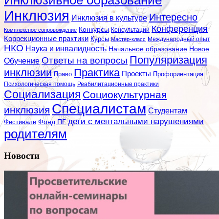
Инклюзия
Интересно
Инклюзия в культуре
Конференция
Конкурсы
Консультации
Комплексное сопровождение
Коррекционные практики
Курсы
Мастер-класс
Международный опыт
НКО
Наука и инвалидность
Начальное образование
Новое
Популяризация
Ответы на вопросы
Обучение
инклюзии
Практика
Проекты
Профориентация
Право
Психологическая помощь
Реабилитационные практики
Социализация
Социокультурная
Специалистам
инклюзия
Студентам
дети с ментальными нарушениями
Фестивали
Фонд ПГ
родителям
Новости