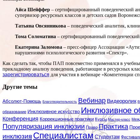
Айса Шейффер
– сертифицированный поведенческий ан
супервизор ресурсных классов и детских садов Воронежс
Татьяна Овсянникова
– поведенческий аналитик, клини
Тома Соломатина
– сертифицированный поведенческий а
Екатерина Заломова
– пресс-офицер Ассоциации «Аути
нарушениями психологического развития «Спектр».
Как сделать так, чтобы ПАП повсеместно применялся в учебны
прикладному анализу поведения, работающие в ресурсных клас
зарегистрироваться
для участия в вебинаре «Компетенции с
Другие темы
Вебинар
Видеоролик
Абсолют-Помощь
Благотворительность
В
Инклюзивное о
Инклюзивное искусство
образование
Конференция
Коррекционные практики
Курсы
Мастер-класс
Меж
Популяризация инклюзии
Практика
Про
Право
Специалистам
инклюзия
Студентам
Фестивал