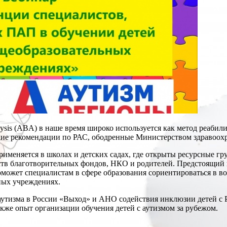
lysis (ABA) в наше время широко используется как метод реабил
кие рекомендации по РАС, ободренные Министерством здравоох
именяется в школах и детских садах, где открыты ресурсные г
ств благотворительных фондов, НКО и родителей. Предстоящи
может специалистам в сфере образования сориентироваться в во
ных учреждениях.
утизма в России «Выход» и АНО содействия инклюзии детей с 
акже опыт организации обучения детей с аутизмом за рубежом.