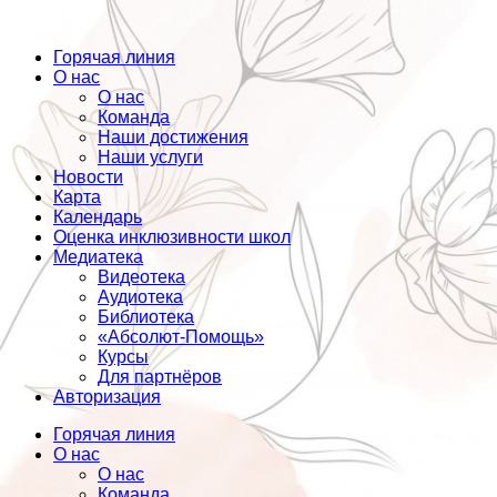
Горячая линия
О нас
О нас
Команда
Наши достижения
Наши услуги
Новости
Карта
Календарь
Оценка инклюзивности школ
Медиатека
Видеотека
Аудиотека
Библиотека
«Абсолют-Помощь»
Курсы
Для партнёров
Авторизация
Горячая линия
О нас
О нас
Команда