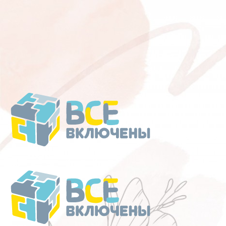
Перейти
к
содержанию