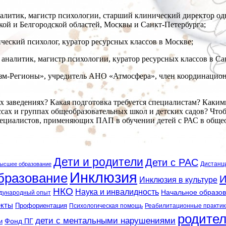
алитик, магистр психологии, старший клинический директор 
кой и Белгородской областей, Москвы и Санкт-Петербурга;
ческий психолог, куратор ресурсных классов в Москве;
налитик, магистр психологии, куратор ресурсных классов в Са
зм-Регионы», учредитель АНО «Атмосфера», член координацио
х заведениях? Какая подготовка требуется специалистам? Каки
сах и группах общеобразовательных школ и детских садов? Чтоб
пециалистов, применяющих ПАП в обучении детей с РАС в обще
Дети и родители
Дети с РАС
Дистанц
ысшее образование
Инклюзия
бразование
И
Инклюзия в культуре
НКО
Наука и инвалидность
Начальное образо
дународный опыт
екты
Профориентация
Психологическая помощь
Реабилитационные практик
родите
дети с ментальными нарушениями
и
Фонд ПГ