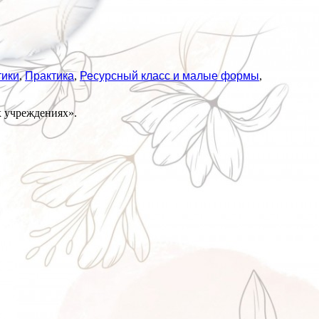
тики
,
Практика
,
Ресурсный класс и малые формы
,
х учреждениях».