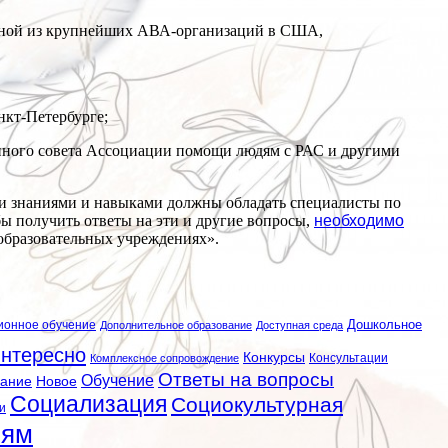
одной из крупнейших АВА-организаций в США,
нкт-Петербурге;
нного совета Ассоциации помощи людям с РАС и другими
ми знаниями и навыками должны обладать специалисты по
ы получить ответы на эти и другие вопросы,
необходимо
образовательных учреждениях».
ионное обучение
Дошкольное
Дополнительное образование
Доступная среда
нтересно
Конкурсы
Консультации
Комплексное сопровождение
Ответы на вопросы
Обучение
вание
Новое
Социализация
Социокультурная
и
лям