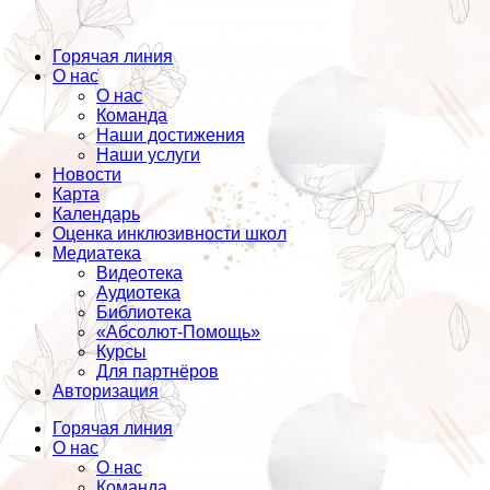
Горячая линия
О нас
О нас
Команда
Наши достижения
Наши услуги
Новости
Карта
Календарь
Оценка инклюзивности школ
Медиатека
Видеотека
Аудиотека
Библиотека
«Абсолют-Помощь»
Курсы
Для партнёров
Авторизация
Горячая линия
О нас
О нас
Команда