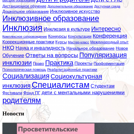
Высшее образование
Дистанционное обучение
Дополнительное образование
Доступная среда
Инклюзивное искусство
Дошкольное образование
Инклюзивное образование
Инклюзия
Интересно
Инклюзия в культуре
Конференция
Конкурсы
Консультации
Комплексное сопровождение
Коррекционные практики
Курсы
Мастер-класс
Международный опыт
НКО
Наука и инвалидность
Начальное образование
Новое
Популяризация
Ответы на вопросы
Обучение
инклюзии
Практика
Проекты
Профориентация
Право
Психологическая помощь
Реабилитационные практики
Социализация
Социокультурная
Специалистам
инклюзия
Студентам
дети с ментальными нарушениями
Фестивали
Фонд ПГ
родителям
Новости