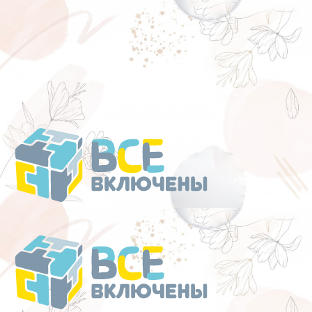
Перейти
к
содержанию