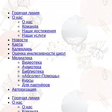
Горячая линия
О нас
О нас
Команда
Наши достижения
Наши услуги
Новости
Карта
Календарь
Оценка инклюзивности школ
Медиатека
Видеотека
Аудиотека
Библиотека
«Абсолют-Помощь»
Курсы
Для партнёров
Авторизация
Горячая линия
О нас
О нас
Команда