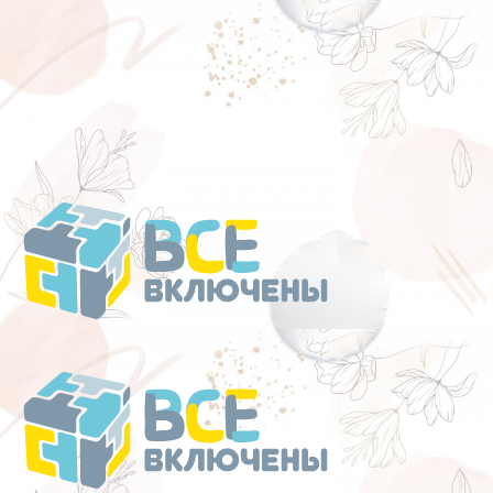
Перейти
к
содержанию