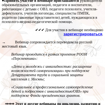
♥Принять участие в вебинаре приглашаются
руководители
образовательных организаций, педагоги и воспитатели,
работающие с детьми с ОВЗ, педагоги психологи, учителя-
дефектологи, учителя-логопеды, специалисты ПМПК,
родители (законные представители) детей, нуждающихся в
психолого-медико-педагогической помощи.
✔✔✔ Для участия в вебинаре необходимо
зарегистрироваться
.
→ Вебинар сопровождается переводом на русский
жестовый язык.
Вебинар проводится в рамках проектов РООИ
«Перспектива»:
«Дети и молодежь с инвалидностью: расширение
возможностей самореализации» при поддержке
Департамента труда и социальной защиты
населения г. Москвы;
«Социальное и профессиональное самоопределение
детей и подростков с инвалидностью/ОВЗ» при
поддержке Фонда президентских грантов.
⇒⇒⇒
Этот и другие вебинары по инклюзии, развитию и