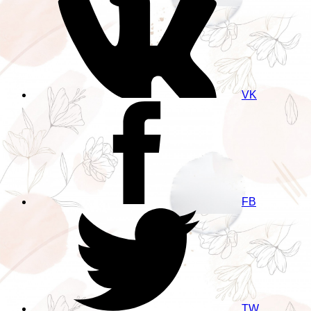
VK
FB
TW