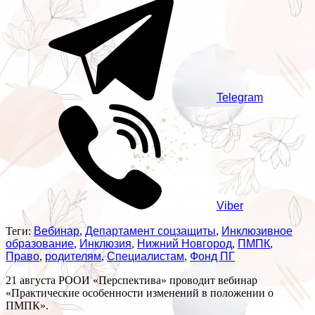
Telegram
Viber
Теги:
Вебинар
,
Департамент соцзащиты
,
Инклюзивное
образование
,
Инклюзия
,
Нижний Новгород
,
ПМПК
,
Право
,
родителям
,
Специалистам
,
Фонд ПГ
21 августа РООИ «Перспектива» проводит вебинар
«Практические особенности изменений в положении о
ПМПК».