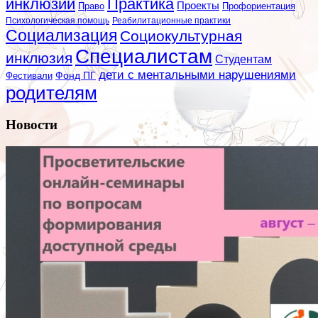
инклюзии
Практика
Проекты
Профориентация
Право
Психологическая помощь
Реабилитационные практики
Социализация
Социокультурная
Специалистам
инклюзия
Студентам
дети с ментальными нарушениями
Фестивали
Фонд ПГ
родителям
Новости