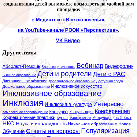
социализации детей вы можете посмотреть на удобной вам
площадке:
в Медиатеке «Все включены»
,
на
YouTube
-канале РООИ «Перспектива»
,
VK
Видео
.
Другие темы
Вебинар
Видеоролик
Абсолют-Помощь
Благотворительность
Дети и родители
Дети с РАС
Высшее образование
Дистанционное обучение
Дополнительное образование
Доступная среда
Инклюзивное искусство
Дошкольное образование
Инклюзивное образование
Инклюзия
Интересно
Инклюзия в культуре
Конференция
Конкурсы
Консультации
Комплексное сопровождение
Коррекционные практики
Курсы
Мастер-класс
Международный опыт
НКО
Наука и инвалидность
Начальное образование
Новое
Популяризация
Ответы на вопросы
Обучение