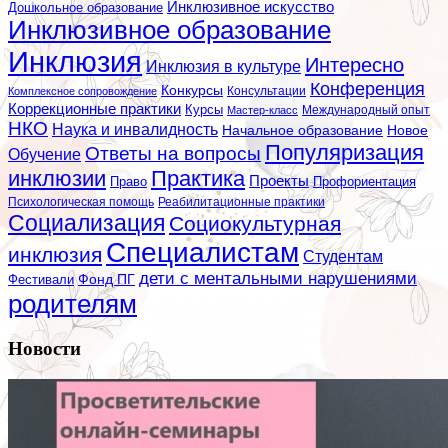
Инклюзивное искусство
Дошкольное образование
Инклюзивное образование
Инклюзия
Интересно
Инклюзия в культуре
Конференция
Конкурсы
Консультации
Комплексное сопровождение
Коррекционные практики
Курсы
Мастер-класс
Международный опыт
НКО
Наука и инвалидность
Начальное образование
Новое
Популяризация
Ответы на вопросы
Обучение
инклюзии
Практика
Проекты
Профориентация
Право
Психологическая помощь
Реабилитационные практики
Социализация
Социокультурная
Специалистам
инклюзия
Студентам
дети с ментальными нарушениями
Фестивали
Фонд ПГ
родителям
Новости