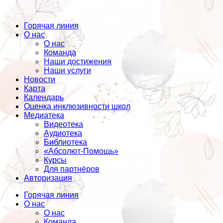
Горячая линия
О нас
О нас
Команда
Наши достижения
Наши услуги
Новости
Карта
Календарь
Оценка инклюзивности школ
Медиатека
Видеотека
Аудиотека
Библиотека
«Абсолют-Помощь»
Курсы
Для партнёров
Авторизация
Горячая линия
О нас
О нас
Команда