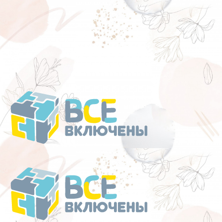
Перейти
к
содержанию