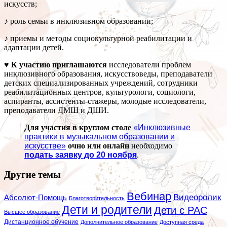
искусств;
♪ роль семьи в инклюзивном образовании;
♪ приемы и методы социокультурной реабилитации и
адаптации детей.
♥ К участию приглашаются
исследователи проблем
инклюзивного образования, искусствоведы, преподаватели
детских специализированных учреждений, сотрудники
реабилитационных центров, культурологи, социологи,
аспиранты, ассистенты-стажеры, молодые исследователи,
преподаватели ДМШ и ДШИ.
Для участия в круглом столе
«Инклюзивные
практики в музыкальном образовании и
искусстве»
очно или онлайн
необходимо
подать заявку до 20 ноября
.
Другие темы
Вебинар
Видеоролик
Абсолют-Помощь
Благотворительность
Дети и родители
Дети с РАС
Высшее образование
Дистанционное обучение
Дополнительное образование
Доступная среда