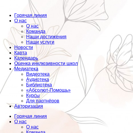
Горячая линия
О нас
О нас
Команда
Наши достижения
Наши услуги
Новости
Карта
Календарь
Оценка инклюзивности школ
Медиатека
Видеотека
Аудиотека
Библиотека
«Абсолют-Помощь»
Курсы
Для партнёров
Авторизация
Горячая линия
О нас
О нас
Команда