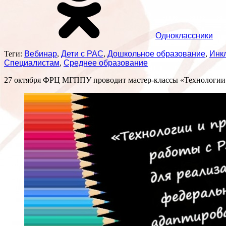
Одноклассники
Теги:
Вебинар
,
Дети с РАС
,
Дошкольное образование
,
Инк
Специалистам
,
Среднее образование
27 октября ФРЦ МГППУ проводит мастер-классы «Технологии 