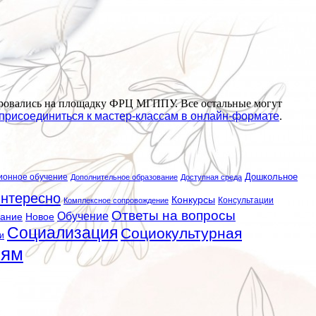
рировались на площадку ФРЦ МГППУ. Все остальные могут
присоединиться к мастер-классам в онлайн-формате
.
ионное обучение
Дошкольное
Дополнительное образование
Доступная среда
нтересно
Конкурсы
Консультации
Комплексное сопровождение
Ответы на вопросы
Обучение
вание
Новое
Социализация
Социокультурная
и
лям