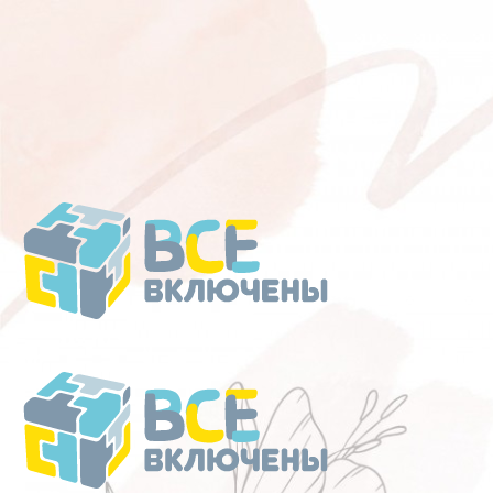
Перейти
к
содержанию