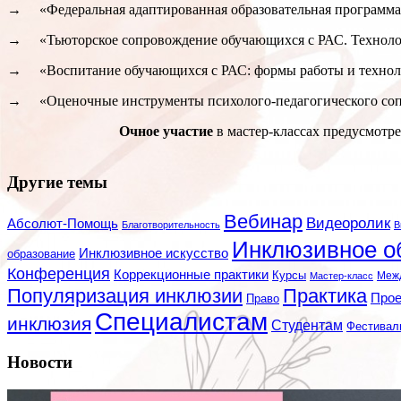
→ «Федеральная адаптированная образовательная программа:
→ «Тьюторское сопровождение обучающихся с РАС. Техноло
→ «Воспитание обучающихся с РАС: формы работы и технол
→ «Оценочные инструменты психолого-педагогического сопр
Очное участие
в мастер-классах предусмотр
Другие темы
Вебинар
Видеоролик
Абсолют-Помощь
Благотворительность
В
Инклюзивное о
Инклюзивное искусство
образование
Конференция
Коррекционные практики
Курсы
Мастер-класс
Меж
Популяризация инклюзии
Практика
Про
Право
Специалистам
инклюзия
Студентам
Фестивал
Новости