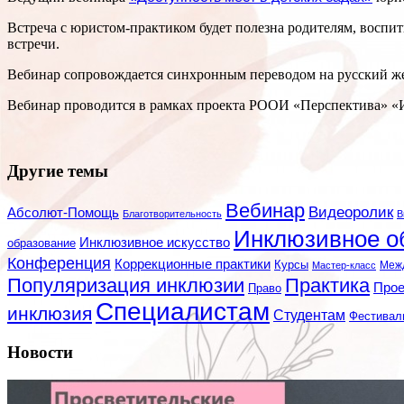
Встреча с юристом-практиком будет полезна родителям, воспи
встречи.
Вебинар сопровождается синхронным переводом на русский же
Вебинар проводится в рамках проекта РООИ «Перспектива» «И
Другие темы
Вебинар
Видеоролик
Абсолют-Помощь
Благотворительность
В
Инклюзивное о
Инклюзивное искусство
образование
Конференция
Коррекционные практики
Курсы
Мастер-класс
Меж
Популяризация инклюзии
Практика
Про
Право
Специалистам
инклюзия
Студентам
Фестивал
Новости