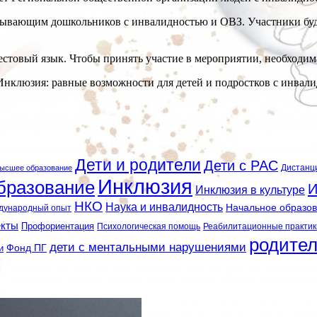
тывающим дошкольников с инвалидностью и ОВЗ. Участники буду
стовый язык. Чтобы принять участие в мероприятии, необходи
нклюзия: равные возможности для детей и подростков с инвали
Дети и родители
Дети с РАС
Дистанц
ысшее образование
Инклюзия
бразование
И
Инклюзия в культуре
НКО
Наука и инвалидность
Начальное образо
дународный опыт
екты
Профориентация
Психологическая помощь
Реабилитационные практик
родите
дети с ментальными нарушениями
и
Фонд ПГ