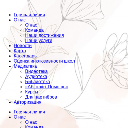
Горячая линия
О нас
О нас
Команда
Наши достижения
Наши услуги
Новости
Карта
Календарь
Оценка инклюзивности школ
Медиатека
Видеотека
Аудиотека
Библиотека
«Абсолют-Помощь»
Курсы
Для партнёров
Авторизация
Горячая линия
О нас
О нас
Команда