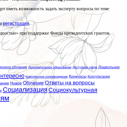
т иметь возможность задать эксперту вопросы по теме
ма
регистрация
.
дностью» при поддержке Фонда президентских грантов.
ионное обучение
Дошкольное
Дополнительное образование
Доступная среда
нтересно
Конкурсы
Консультации
Комплексное сопровождение
Ответы на вопросы
Обучение
вание
Новое
Социализация
Социокультурная
и
лям