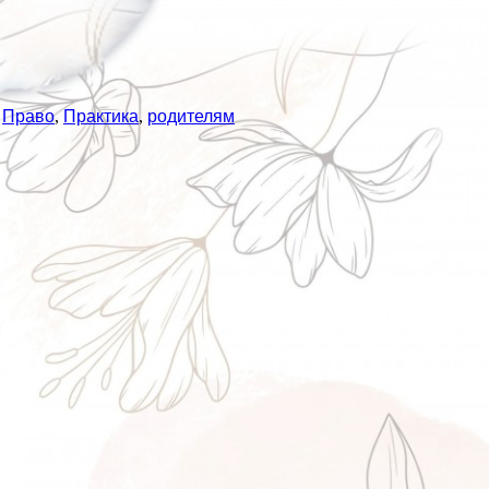
,
Право
,
Практика
,
родителям