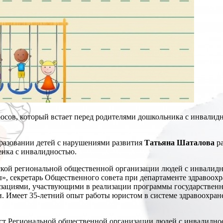
осов, который встает перед родителями дошкольника с инвалидн
бразовании детей с нарушениями развития
Татьяна Шаталова
ра
енка с инвалидностью.
кой региональной общественной организации людей с инвалидн
ы», секретарь Общественного совета при департаменте здравоо
изациями, участвующими в реализации программы государствен
 Имеет 35-летний опыт работы юристом в системе здравоохране
т Региональной общественной организации людей с инвалидн