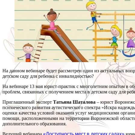
На данном вебинаре будет рассмотрен один из актуальных вопр
детском саду для ребенка с инвалидностью?
На вебинаре 13 мая юрист-практик с многолетним опытом в о
проблем, связанных с получением места в детском саду для реб
Приглашенный эксперт
Татьяна Шаталова
– юрист Воронежс
психического развития аутистического спектра «Искра надежд
оценки качества условий оказания услуг медицинскими орган
помощи, расположенными на территории Воронежской области.
дополнительного образования.
Ведущий вебинара
«Доступность мест в детских садах»
юрис