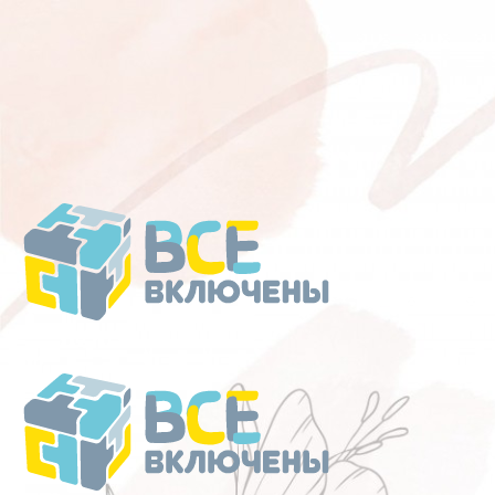
Перейти
к
содержанию