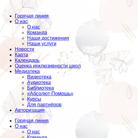
Горячая линия
О нас
О нас
Команда
Наши достижения
Наши услуги
Новости
Карта
Календарь
Оценка инклюзивности школ
Медиатека
Видеотека
Аудиотека
Библиотека
«Абсолют-Помощь»
Курсы
Для партнёров
Авторизация
Горячая линия
О нас
О нас
Команда