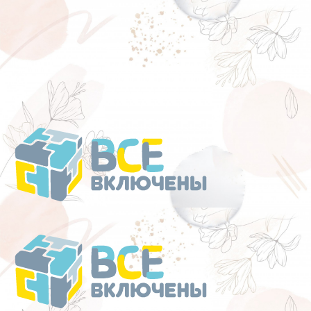
Перейти
к
содержанию