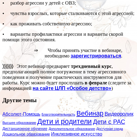
• разбор агрессии у детей с ОВЗ;
• чувства взрослых, которые сталкиваются с этой агрессией;
• как проживать собственную агрессию;
• варианты профилактики агрессии и варианты скорой
помощи этого состояния.
⇒ Чтобы принять участие в вебинаре,
необходимо
зарегистрироваться
.
〉〉〉〉〉〉〉
Этот вебинар предваряет
трехдневный курс
,
предполагающий полное погружение в тему агрессивного
поведения и получение практических инструментов для
работы. Курс можно будет прослушать
в феврале
(следите за
информацией
на сайте ЦЛП «Особое детство»
)
Другие темы
Вебинар
Видеоролик
Абсолют-Помощь
Благотворительность
Дети и родители
Дети с РАС
Высшее образование
Дистанционное обучение
Дополнительное образование
Доступная среда
Инклюзивное искусство
Дошкольное образование