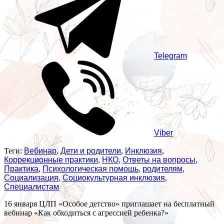
Telegram
Viber
Теги:
Вебинар
,
Дети и родители
,
Инклюзия
,
Коррекционные практики
,
НКО
,
Ответы на вопросы
,
Практика
,
Психологическая помощь
,
родителям
,
Социализация
,
Социокультурная инклюзия
,
Специалистам
16 января ЦЛП «Особое детство» приглашает на бесплатный
вебинар «Как обходиться с агрессией ребенка?»