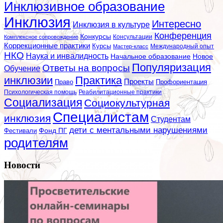
Инклюзивное образование
Инклюзия
Интересно
Инклюзия в культуре
Конференция
Конкурсы
Консультации
Комплексное сопровождение
Коррекционные практики
Курсы
Мастер-класс
Международный опыт
НКО
Наука и инвалидность
Начальное образование
Новое
Популяризация
Ответы на вопросы
Обучение
инклюзии
Практика
Проекты
Профориентация
Право
Психологическая помощь
Реабилитационные практики
Социализация
Социокультурная
Специалистам
инклюзия
Студентам
дети с ментальными нарушениями
Фестивали
Фонд ПГ
родителям
Новости