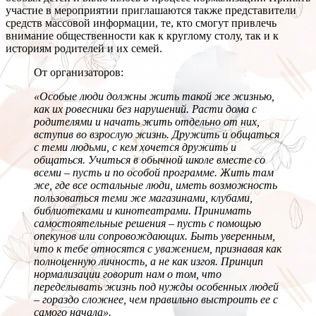
участие в мероприятии приглашаются также представители
средств массовой информации, те, кто смогут привлечь
внимание общественности как к круглому столу, так и к
историям родителей и их семей.
От организаторов:
«Особые люди должны жить такой же жизнью,
как их ровесники без нарушений. Расти дома с
родителями и начать жить отдельно от них,
вступив во взрослую жизнь. Дружить и общаться
с теми людьми, с кем хочется дружить и
общаться. Учиться в обычной школе вместе со
всеми – пусть и по особой программе. Жить там
же, где все остальные люди, иметь возможность
пользоваться теми же магазинами, клубами,
библиотеками и кинотеатрами. Принимать
самостоятельные решения – пусть с помощью
опекунов или сопровождающих. Быть уверенным,
что к тебе относятся с уважением, признавая как
полноценную личность, а не как изгоя. Принцип
нормализации говорит нам о том, что
переделывать жизнь под нужды особенных людей
– гораздо сложнее, чем правильно выстроить ее с
самого начала».