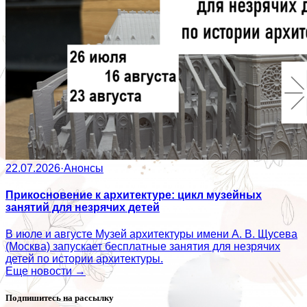
22.07.2026
·
Анонсы
Прикосновение к архитектуре: цикл музейных
занятий для незрячих детей
В июле и августе Музей архитектуры имени А. В. Щусева
(Москва) запускает бесплатные занятия для незрячих
детей по истории архитектуры.
Еще новости →
Подпишитесь на рассылку