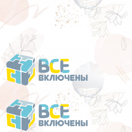
Перейти
к
содержанию