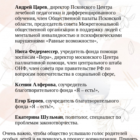
Андрей Царев
, директор Псковского Центра
лечебной педагогики и дифференцированного
обучения, член Общественной палаты Псковской
области, председатель совета Межрегиональной
общественной организации в поддержку людей с
ментальной инвалидностью и психофизическими
нарушениями «Равные возможности»,
Нюта Федермессер
, учредитель фонда помощи
хосписам «Вера», директор московского Центра
паллиативной помощи, член центрального штаба
ОНФ, член совета при правительстве РФ по
вопросам попечительства в социальной сфере,
Ксения Алферова
, соучредитель
благотворительного фонда «Я – есть!»,
Егор Бероев
, соучредитель благотворительного
фонда «Я – есть!»,
Екатерина Шульман
, политолог, специалист по
проблемам законотворчества.
Очень важно, чтобы общество услышало голос родителей
особых детей и включилось в процесс нормализации. Принять