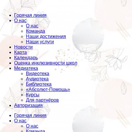
Горячая линия
О нас
О нас
Команда
Наши достижения
Наши услуги
Новости
Карта
Календарь
Оценка инклюзивности школ
Медиатека
Видеотека
Аудиотека
Библиотека
«Абсолют-Помощь»
Курсы
Для партнёров
Авторизация
Горячая линия
О нас
О нас
Команда