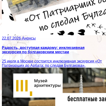
22.07.2026
·
Анонсы
Радость, доступная каждому: инклюзивная
экскурсия по булгаковским местам
25 июля в Москве состоится инклюзивная экскурсия «От
Патриарших до Арбата: по следам Булгакова».