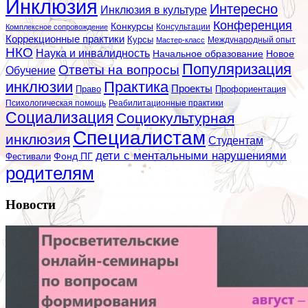
Инклюзия
Интересно
Инклюзия в культуре
Конференция
Конкурсы
Консультации
Комплексное сопровождение
Коррекционные практики
Курсы
Мастер-класс
Международный опыт
НКО
Наука и инвалидность
Начальное образование
Новое
Популяризация
Ответы на вопросы
Обучение
инклюзии
Практика
Проекты
Профориентация
Право
Психологическая помощь
Реабилитационные практики
Социализация
Социокультурная
Специалистам
инклюзия
Студентам
дети с ментальными нарушениями
Фестивали
Фонд ПГ
родителям
Новости