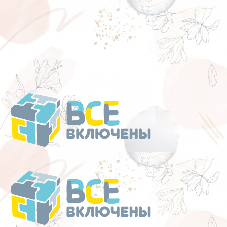
Перейти
к
содержанию