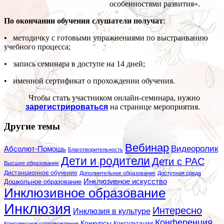
особенностями развития».
По окончании обучения слушатели получат
:
• методичку с готовыми упражнениями по выстраиванию
учебного процесса;
• запись семинара в доступе на 14 дней;
• именной сертификат о прохождении обучения.
Чтобы стать участником онлайн-семинара, нужно
зарегистрироваться
на странице мероприятия.
Другие темы
Вебинар
Видеоролик
Абсолют-Помощь
Благотворительность
Дети и родители
Дети с РАС
Высшее образование
Дистанционное обучение
Дополнительное образование
Доступная среда
Инклюзивное искусство
Дошкольное образование
Инклюзивное образование
Инклюзия
Интересно
Инклюзия в культуре
Конференция
Конкурсы
Консультации
Комплексное сопровождение