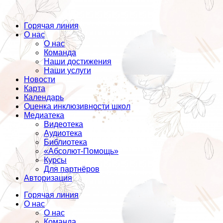
Горячая линия
О нас
О нас
Команда
Наши достижения
Наши услуги
Новости
Карта
Календарь
Оценка инклюзивности школ
Медиатека
Видеотека
Аудиотека
Библиотека
«Абсолют-Помощь»
Курсы
Для партнёров
Авторизация
Горячая линия
О нас
О нас
Команда