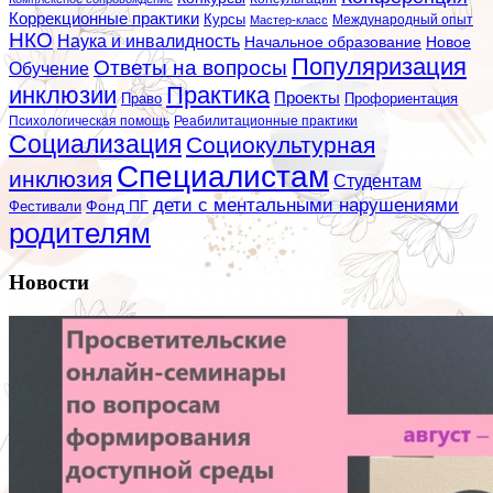
Коррекционные практики
Курсы
Мастер-класс
Международный опыт
НКО
Наука и инвалидность
Начальное образование
Новое
Популяризация
Ответы на вопросы
Обучение
инклюзии
Практика
Проекты
Профориентация
Право
Психологическая помощь
Реабилитационные практики
Социализация
Социокультурная
Специалистам
инклюзия
Студентам
дети с ментальными нарушениями
Фестивали
Фонд ПГ
родителям
Новости