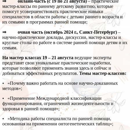
⇒ онлайн-часть (с 19 по 21 августа)
– практические
мастер-классы по раннему детскому развитию, которые
помогут усовершенствовать практические навыки
специалистов в области работы с детьми раннего возраста и
их семьями в программах ранней помощи;
⇒ очная часть (октябрь 2024 г., Санкт-Петербург)
–
научно-практические доклады, дискуссии, мастер-классы и
круглые столы по работе в системе ранней помощи детям и их
семьям.
На мастер классах 19 – 21 августа
ведущие эксперты
представят свои уникальные практические наработки,
которые позволяют применять знания здесь и сейчас и
добиваться эффективных результатов.
Темы мастер-классов:
• «Почему важно работать на основе научно-доказанных
методов»;
• «Применение Международной классификации
функционирования, ограничений жизнедеятельности и
здоровья в ранней помощи»;
• «Методика работы специалиста по ранней помощи,
основанная на применении онтогенетических таблиц»;