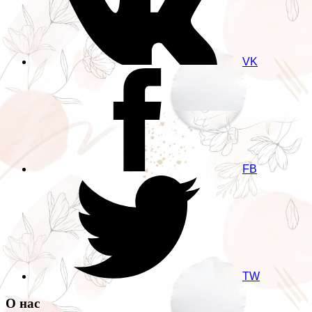
VK
FB
TW
О нас