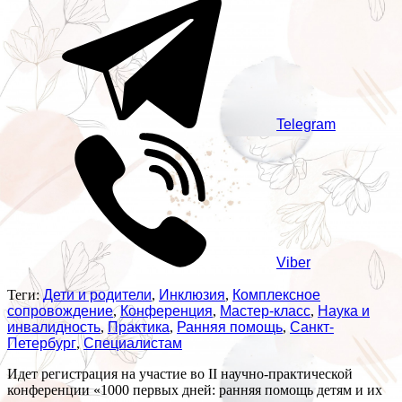
Telegram
Viber
Теги:
Дети и родители
,
Инклюзия
,
Комплексное
сопровождение
,
Конференция
,
Мастер-класс
,
Наука и
инвалидность
,
Практика
,
Ранняя помощь
,
Санкт-
Петербург
,
Специалистам
Идет регистрация на участие во II научно-практической
конференции «1000 первых дней: ранняя помощь детям и их