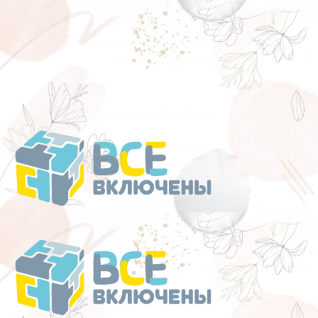
Перейти
к
содержанию