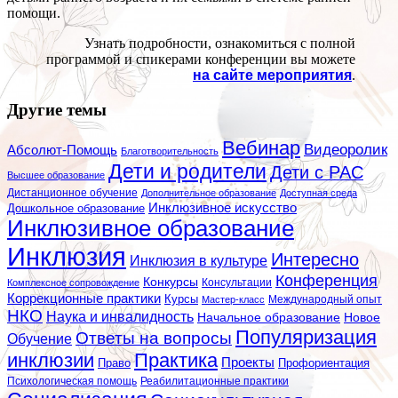
помощи.
Узнать подробности, ознакомиться с полной
программой и спикерами конференции вы можете
на сайте мероприятия
.
Другие темы
Вебинар
Видеоролик
Абсолют-Помощь
Благотворительность
Дети и родители
Дети с РАС
Высшее образование
Дистанционное обучение
Дополнительное образование
Доступная среда
Инклюзивное искусство
Дошкольное образование
Инклюзивное образование
Инклюзия
Интересно
Инклюзия в культуре
Конференция
Конкурсы
Консультации
Комплексное сопровождение
Коррекционные практики
Курсы
Мастер-класс
Международный опыт
НКО
Наука и инвалидность
Начальное образование
Новое
Популяризация
Ответы на вопросы
Обучение
инклюзии
Практика
Проекты
Профориентация
Право
Психологическая помощь
Реабилитационные практики