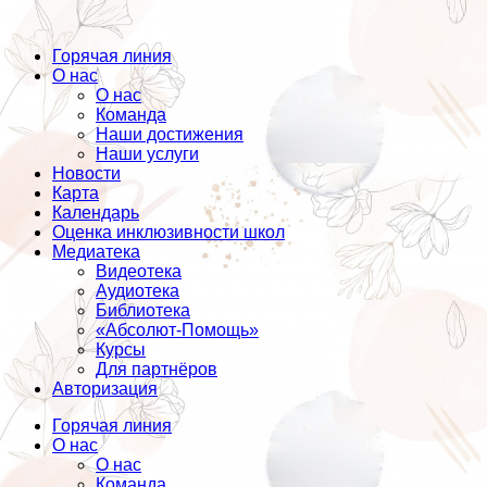
Горячая линия
О нас
О нас
Команда
Наши достижения
Наши услуги
Новости
Карта
Календарь
Оценка инклюзивности школ
Медиатека
Видеотека
Аудиотека
Библиотека
«Абсолют-Помощь»
Курсы
Для партнёров
Авторизация
Горячая линия
О нас
О нас
Команда