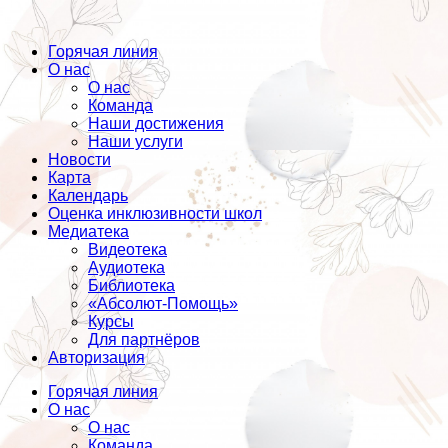
Горячая линия
О нас
О нас
Команда
Наши достижения
Наши услуги
Новости
Карта
Календарь
Оценка инклюзивности школ
Медиатека
Видеотека
Аудиотека
Библиотека
«Абсолют-Помощь»
Курсы
Для партнёров
Авторизация
Горячая линия
О нас
О нас
Команда