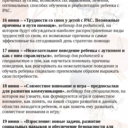
причинах аутизма, возможностях выявления, лечения,
оптимальных способах обучения и реабилитации ребенка с
РАС.
16 июня – «Трудности со сном у детей с РАС. Возможные
причины и пути помощи»
, вебинар
для родителей
, на
котором будут обсуждаться наиболее распространенные виды
трудностей со сном, их возможные причины и самые
эффективные на сегодняшний день стратегии помощи
17 июня – «Нежелательное поведение ребенка с аутизмом и
как с ним справляться»
, вебинар
для родителей и
специалистов
о том, как научиться понимать причины
поведения, как реагировать на нежелательное поведение и
обучать ребенка социально приемлемым образом выражать
свои потребности.
18 июня – «Совместное внимание и игра – предпосылки
для развития коммуникации»
, вебинар
для специалистов
, на
котором вы узнаете, как формируются игра и совместное
внимание, как понять, на какой стадии развития в данных
областях находится ребенок, и как помочь ему развивать
совместное внимания и игру.
19 июня – «Взросление: новые задачи, развитие
социальных навыков и обеспечение безопасности для