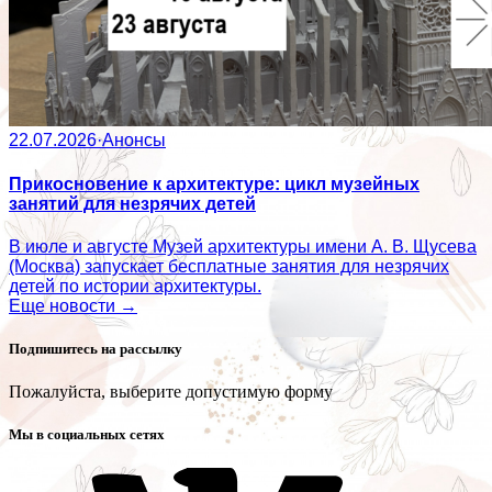
22.07.2026
·
Анонсы
Прикосновение к архитектуре: цикл музейных
занятий для незрячих детей
В июле и августе Музей архитектуры имени А. В. Щусева
(Москва) запускает бесплатные занятия для незрячих
детей по истории архитектуры.
Еще новости →
Подпишитесь на рассылку
Пожалуйста, выберите допустимую форму
Мы в социальных сетях