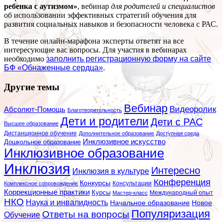
ребенка с аутизмом»
, вебинар
для родителей и специалистов
об использовании эффективных стратегий обучения для
развития социальных навыков и безопасности человека с РАС.
В течение онлайн-марафона эксперты ответят на все
интересующие вас вопросы. Для участия в вебинарах
необходимо
заполнить регистрационную форму на сайте
БФ «Обнаженные сердца»
.
Другие темы
Вебинар
Видеоролик
Абсолют-Помощь
Благотворительность
Дети и родители
Дети с РАС
Высшее образование
Дистанционное обучение
Дополнительное образование
Доступная среда
Инклюзивное искусство
Дошкольное образование
Инклюзивное образование
Инклюзия
Интересно
Инклюзия в культуре
Конференция
Конкурсы
Консультации
Комплексное сопровождение
Коррекционные практики
Курсы
Мастер-класс
Международный опыт
НКО
Наука и инвалидность
Начальное образование
Новое
Популяризация
Ответы на вопросы
Обучение