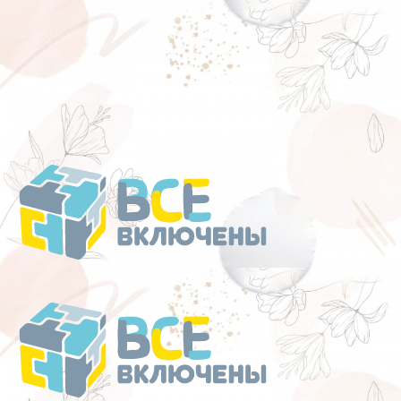
Перейти
к
содержанию