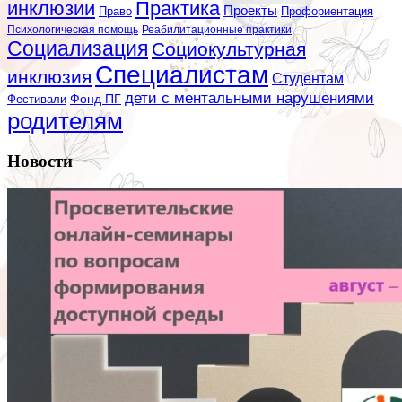
инклюзии
Практика
Проекты
Профориентация
Право
Психологическая помощь
Реабилитационные практики
Социализация
Социокультурная
Специалистам
инклюзия
Студентам
дети с ментальными нарушениями
Фестивали
Фонд ПГ
родителям
Новости