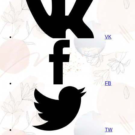
VK
FB
TW