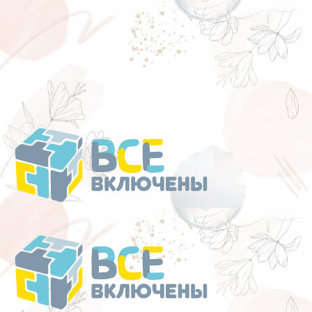
Перейти
к
содержанию