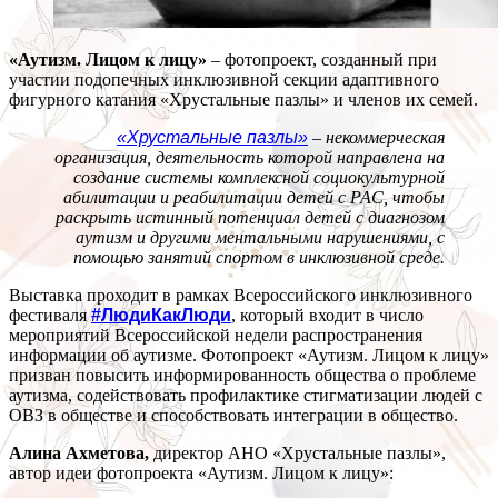
«Аутизм. Лицом к лицу»
– фотопроект, созданный при
участии подопечных инклюзивной секции адаптивного
фигурного катания «Хрустальные пазлы» и членов их семей.
«Хрустальные пазлы»
– некоммерческая
организация, деятельность которой направлена на
создание системы комплексной социокультурной
абилитации и реабилитации детей с РАС, чтобы
раскрыть истинный потенциал детей с диагнозом
аутизм и другими ментальными нарушениями, с
помощью занятий спортом в инклюзивной среде.
Выставка проходит в рамках Всероссийского инклюзивного
фестиваля
#ЛюдиКакЛюди
, который входит в число
мероприятий Всероссийской недели распространения
информации об аутизме. Фотопроект «Аутизм. Лицом к лицу»
призван повысить информированность общества о проблеме
аутизма, содействовать профилактике стигматизации людей с
ОВЗ в обществе и способствовать интеграции в общество.
Алина Ахметова,
директор АНО «Хрустальные пазлы»,
автор идеи фотопроекта «Аутизм. Лицом к лицу»: