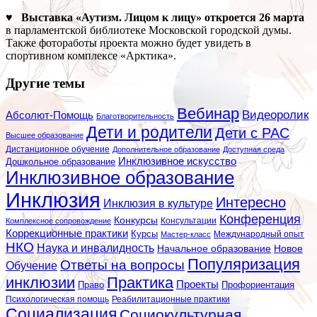
♥ Выставка «Аутизм. Лицом к лицу» откроется 26 марта
в парламентской библиотеке Московской городской думы.
Также фотоработы проекта можно будет увидеть в
спортивном комплексе «Арктика».
Другие темы
Вебинар
Видеоролик
Абсолют-Помощь
Благотворительность
Дети и родители
Дети с РАС
Высшее образование
Дистанционное обучение
Дополнительное образование
Доступная среда
Инклюзивное искусство
Дошкольное образование
Инклюзивное образование
Инклюзия
Интересно
Инклюзия в культуре
Конференция
Конкурсы
Консультации
Комплексное сопровождение
Коррекционные практики
Курсы
Мастер-класс
Международный опыт
НКО
Наука и инвалидность
Начальное образование
Новое
Популяризация
Ответы на вопросы
Обучение
инклюзии
Практика
Проекты
Профориентация
Право
Психологическая помощь
Реабилитационные практики
Социализация
Социокультурная