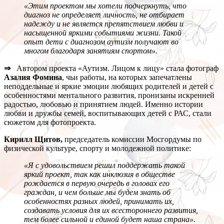
«Этим проектом мы хотели подчеркнуть, что
диагноз не определяет личность, не отбирает
надежду и не является препятствием любви и
насыщенной яркими событиями жизни. Такой
опыт дети с диагнозом аутизм получают во
многом благодаря занятиям спортом».
⇒
Автором проекта «Аутизм. Лицом к лицу» стала фотограф
Азалия Фомина
, чьи работы, на которых запечатлены
неподдельные и яркие эмоции любящих родителей и детей с
особенностями ментального развития, пронизаны искренней
радостью, любовью и принятием людей. Именно истории
любви и дружбы семей, воспитывающих детей с РАС, стали
сюжетом для фотопроекта.
Кирилл Щитов,
председатель комиссии Мосгордумы по
физической культуре, спорту и молодежной политике:
«Я с удовольствием решил поддержать такой
яркий проект, так как инклюзия в обществе
рождается в первую очередь в головах его
граждан, и чем больше мы будем знать об
особенностях разных людей, принимать их,
создавать условия для их всестороннего развития,
тем более сильной и единой будет наша страна».