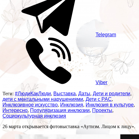
Telegram
Viber
Теги:
#ЛюдиКакЛюди
,
Выставка
,
Даты
,
Дети и родители
,
дети с ментальными нарушениями
,
Дети с РАС
,
Инклюзивное искусство
,
Инклюзия
,
Инклюзия в культуре
,
Интересно
,
Популяризация инклюзии
,
Проекты
,
Социокультурная инклюзия
26 марта открывается фотовыставка «Аутизм. Лицом к лицу».