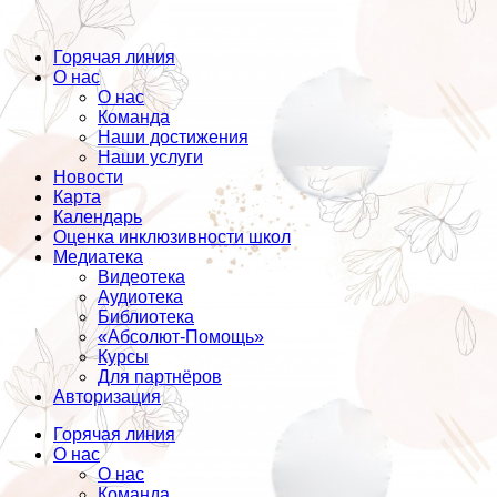
Горячая линия
О нас
О нас
Команда
Наши достижения
Наши услуги
Новости
Карта
Календарь
Оценка инклюзивности школ
Медиатека
Видеотека
Аудиотека
Библиотека
«Абсолют-Помощь»
Курсы
Для партнёров
Авторизация
Горячая линия
О нас
О нас
Команда