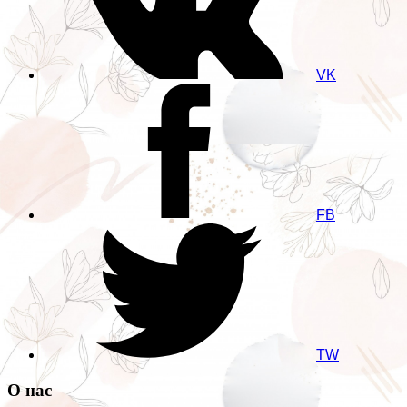
VK
FB
TW
О нас