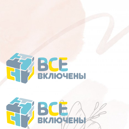
Перейти
к
содержанию