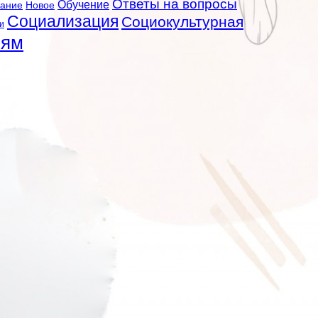
Ответы на вопросы
Обучение
вание
Новое
Социализация
Социокультурная
и
лям