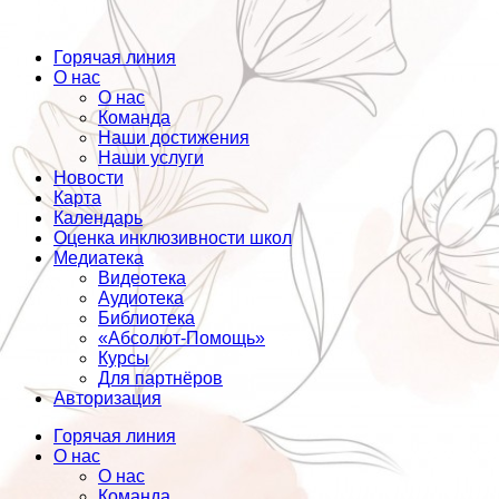
Горячая линия
О нас
О нас
Команда
Наши достижения
Наши услуги
Новости
Карта
Календарь
Оценка инклюзивности школ
Медиатека
Видеотека
Аудиотека
Библиотека
«Абсолют-Помощь»
Курсы
Для партнёров
Авторизация
Горячая линия
О нас
О нас
Команда