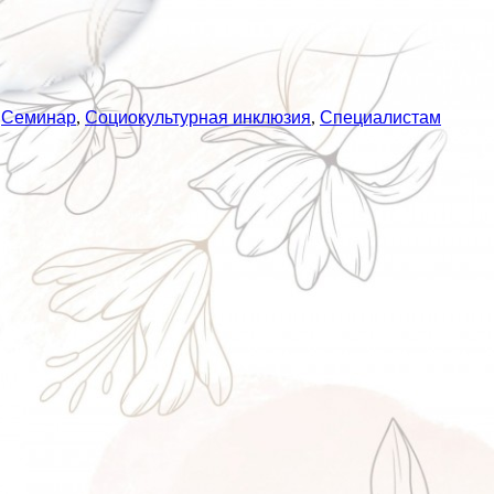
,
Семинар
,
Социокультурная инклюзия
,
Специалистам