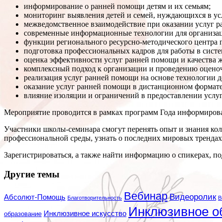
информирование о ранней помощи детям и их семьям;
мониторинг выявления детей и семей, нуждающихся в ус
межведомственное взаимодействие при оказании услуг 
современные информационные технологии для организа
функции регионального ресурсно-методического центра 
подготовка профессиональных кадров для работы в сист
оценка эффективности услуг ранней помощи и качества 
комплексный подход к организации и проведению оцено
реализация услуг ранней помощи на основе технологии 
оказание услуг ранней помощи в дистанционном формате
влияние изоляции и ограничений в предоставлении услуг
Мероприятие проводится в рамках программ Года информирова
Участники школы-семинара смогут перенять опыт и знания ко
профессиональной среды, узнать о последних мировых трендах 
Зарегистрироваться, а также найти информацию о спикерах, п
Другие темы
Вебинар
Видеоролик
Абсолют-Помощь
Благотворительность
В
Инклюзивное о
Инклюзивное искусство
образование