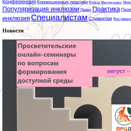
Конференция
Коррекционные практики
Курсы
Мастер-класс
Меж
Популяризация инклюзии
Практика
Про
Право
Специалистам
инклюзия
Студентам
Фестивал
Новости