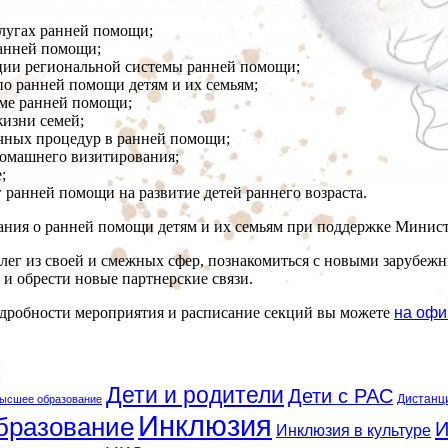
лугах ранней помощи;
ранней помощи;
ции региональной системы ранней помощи;
по ранней помощи детям и их семьям;
еме ранней помощи;
жизни семей;
чных процедур в ранней помощи;
домашнего визитирования;
;
 ранней помощи на развитие детей раннего возраста.
ния о ранней помощи детям и их семьям при поддержке Минист
ллег из своей и смежных сфер, познакомиться с новыми зарубе
и обрести новые партнерские связи.
одробности мероприятия и расписание секций вы можете
на офи
Дети и родители
Дети с РАС
Дистанц
ысшее образование
Инклюзия
бразование
И
Инклюзия в культуре