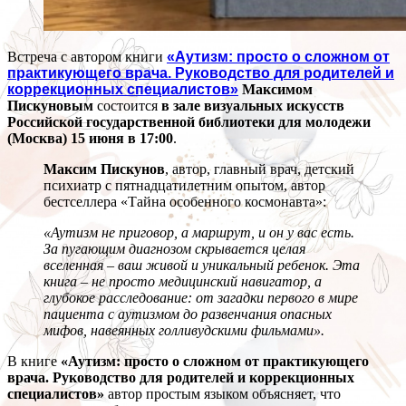
Встреча с автором книги
«Аутизм: просто о сложном от
практикующего врача. Руководство для родителей и
коррекционных специалистов»
Максимом
Пискуновым
состоится
в зале визуальных искусств
Российской государственной библиотеки для молодежи
(Москва) 15 июня в 17:00
.
Максим Пискунов
, автор, главный врач, детский
психиатр с пятнадцатилетним опытом, автор
бестселлера «Тайна особенного космонавта»:
«Аутизм не приговор, а маршрут, и он у вас есть.
За пугающим диагнозом скрывается целая
вселенная – ваш живой и уникальный ребенок. Эта
книга – не просто медицинский навигатор, а
глубокое расследование: от загадки первого в мире
пациента с аутизмом до развенчания опасных
мифов, навеянных голливудскими фильмами».
В книге
«Аутизм: просто о сложном от практикующего
врача. Руководство для родителей и коррекционных
специалистов»
автор простым языком объясняет, что