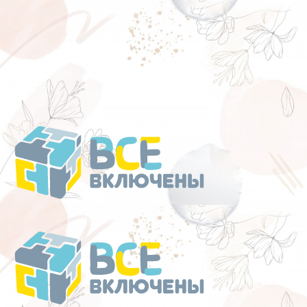
Перейти
к
содержанию