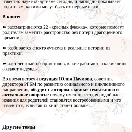
известно науке об аутизме сегодня, и наглядно показывает
родителям, какими могут быть их первые шаги.
В книге:
➽ рассматриваются 22 «красных флажка», которые помогут
родителям заметить расстройство без потери драгоценного
времени;
➽ разбирается спектр аутизма и реальные истории из
практики;
➽ идет честный обзор методов, какие работают, а какие лишь
создают надежды.
Во время встречи
ведущая Юлия Наумова
, советник
директора РГБМ по развитию социального и инклюзивного
направления,
обсудит с автором главные темы книги и
актуальные вопросы
: почему именно сегодня подобные
издания для родителей становятся востребованными и что
изменится, если таких книг станет больше.
Другие темы