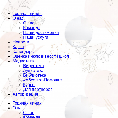
Горячая линия
О нас
О нас
Команда
Наши достижения
Наши услуги
Новости
Карта
Календарь
Оценка инклюзивности школ
Медиатека
Видеотека
Аудиотека
Библиотека
«Абсолют-Помощь»
Курсы
Для партнёров
Авторизация
Горячая линия
О нас
О нас
Команда