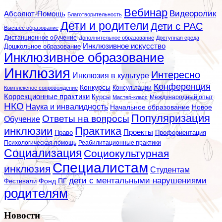
Вебинар
Видеоролик
Абсолют-Помощь
Благотворительность
Дети и родители
Дети с РАС
Высшее образование
Дистанционное обучение
Дополнительное образование
Доступная среда
Инклюзивное искусство
Дошкольное образование
Инклюзивное образование
Инклюзия
Интересно
Инклюзия в культуре
Конференция
Конкурсы
Консультации
Комплексное сопровождение
Коррекционные практики
Курсы
Мастер-класс
Международный опыт
НКО
Наука и инвалидность
Начальное образование
Новое
Популяризация
Ответы на вопросы
Обучение
инклюзии
Практика
Проекты
Профориентация
Право
Психологическая помощь
Реабилитационные практики
Социализация
Социокультурная
Специалистам
инклюзия
Студентам
дети с ментальными нарушениями
Фестивали
Фонд ПГ
родителям
Новости