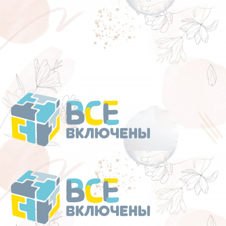
Перейти
к
содержанию