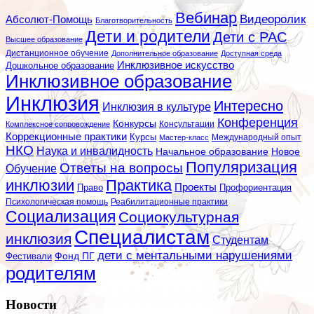
Вебинар
Видеоролик
Абсолют-Помощь
Благотворительность
Дети и родители
Дети с РАС
Высшее образование
Дистанционное обучение
Дополнительное образование
Доступная среда
Инклюзивное искусство
Дошкольное образование
Инклюзивное образование
Инклюзия
Интересно
Инклюзия в культуре
Конференция
Конкурсы
Консультации
Комплексное сопровождение
Коррекционные практики
Курсы
Мастер-класс
Международный опыт
НКО
Наука и инвалидность
Начальное образование
Новое
Популяризация
Ответы на вопросы
Обучение
инклюзии
Практика
Проекты
Профориентация
Право
Психологическая помощь
Реабилитационные практики
Социализация
Социокультурная
Специалистам
инклюзия
Студентам
дети с ментальными нарушениями
Фестивали
Фонд ПГ
родителям
Новости