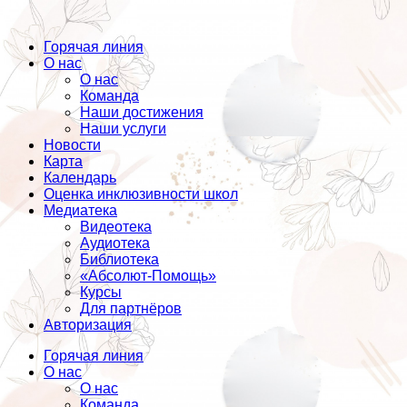
Горячая линия
О нас
О нас
Команда
Наши достижения
Наши услуги
Новости
Карта
Календарь
Оценка инклюзивности школ
Медиатека
Видеотека
Аудиотека
Библиотека
«Абсолют-Помощь»
Курсы
Для партнёров
Авторизация
Горячая линия
О нас
О нас
Команда