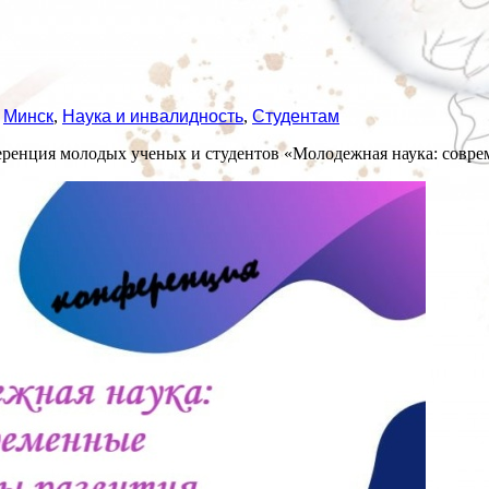
,
Минск
,
Наука и инвалидность
,
Студентам
еренция молодых ученых и студентов «Молодежная наука: совре