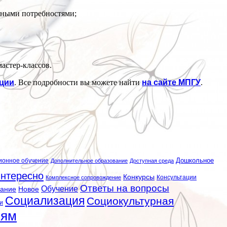
ьными потребностями;
астер-классов.
ации
. Все подробности вы можете найти
на сайте МПГУ
.
ионное обучение
Дошкольное
Дополнительное образование
Доступная среда
нтересно
Конкурсы
Консультации
Комплексное сопровождение
Ответы на вопросы
Обучение
вание
Новое
Социализация
Социокультурная
и
лям