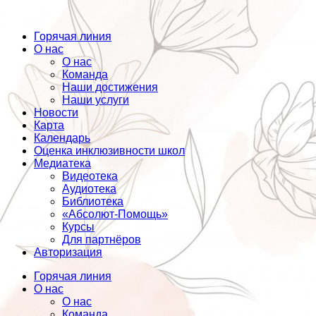
Горячая линия
О нас
О нас
Команда
Наши достижения
Наши услуги
Новости
Карта
Календарь
Оценка инклюзивности школ
Медиатека
Видеотека
Аудиотека
Библиотека
«Абсолют-Помощь»
Курсы
Для партнёров
Авторизация
Горячая линия
О нас
О нас
Команда