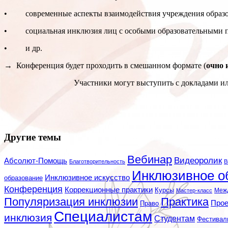
• современные аспекты взаимодействия учреждения образов
• социальная инклюзия лиц с особыми образовательными по
• и др.
→ Конференция будет проходить в смешанном формате (
очно 
Участники могут выступить с докладами ил
Другие темы
Вебинар
Видеоролик
Абсолют-Помощь
Благотворительность
В
Инклюзивное о
Инклюзивное искусство
образование
Конференция
Коррекционные практики
Курсы
Мастер-класс
Меж
Популяризация инклюзии
Практика
Про
Право
Специалистам
инклюзия
Студентам
Фестивал