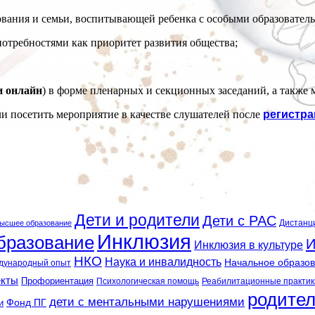
ания и семьи, воспитывающей ребенка с особыми образовател
требностями как приоритет развития общества;
и онлайн
) в форме пленарных и секционных заседаний, а также м
и посетить мероприятие в качестве слушателей после
регистр
Дети и родители
Дети с РАС
Дистанц
ысшее образование
Инклюзия
бразование
И
Инклюзия в культуре
НКО
Наука и инвалидность
Начальное образо
дународный опыт
екты
Профориентация
Психологическая помощь
Реабилитационные практик
родите
дети с ментальными нарушениями
и
Фонд ПГ