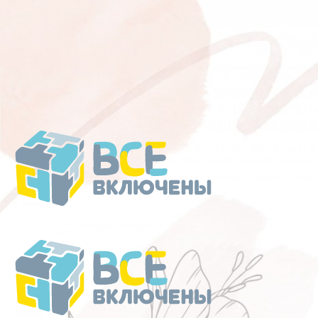
Перейти
к
содержанию