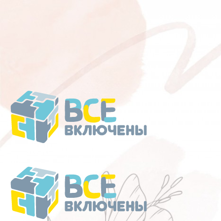
Перейти
к
содержанию