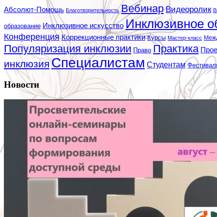
Вебинар
Видеоролик
Абсолют-Помощь
Благотворительность
В
Инклюзивное о
Инклюзивное искусство
образование
Конференция
Коррекционные практики
Курсы
Мастер-класс
Меж
Популяризация инклюзии
Практика
Про
Право
Специалистам
инклюзия
Студентам
Фестивал
Новости