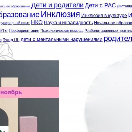
Дети и родители
Дети с РАС
Дистанц
ысшее образование
Инклюзия
бразование
И
Инклюзия в культуре
НКО
Наука и инвалидность
Начальное образо
дународный опыт
екты
Профориентация
Психологическая помощь
Реабилитационные практик
родите
дети с ментальными нарушениями
и
Фонд ПГ