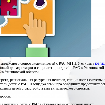
 комплексного сопровождения детей с РАС МГППУ открыта
реги
овий для адаптации и социализации детей с РАС в Ульяновской 
 в Ульяновской области.
ств, региональных ресурсных центров, специалисты системы об
ели детей с РАС. Площадка семинара объединит представителей
дения детей с расстройствами аутистического спектра.
просов:
адаптации детей с РАС в образовательных организациях;