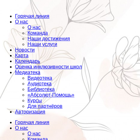
Горячая линия
О нас
О нас
Команда
Наши достижения
Наши услуги
Новости
Карта
Календарь
Оценка инклюзивности школ
Медиатека
Видеотека
Аудиотека
Библиотека
«Абсолют-Помощь»
Курсы
Для партнёров
Авторизация
Горячая линия
О нас
О нас
Команда