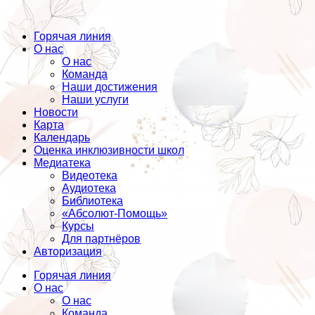
Горячая линия
О нас
О нас
Команда
Наши достижения
Наши услуги
Новости
Карта
Календарь
Оценка инклюзивности школ
Медиатека
Видеотека
Аудиотека
Библиотека
«Абсолют-Помощь»
Курсы
Для партнёров
Авторизация
Горячая линия
О нас
О нас
Команда