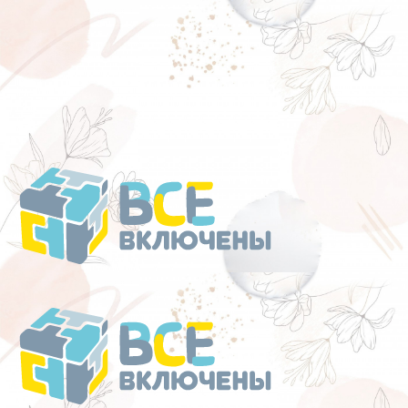
Перейти
к
содержанию