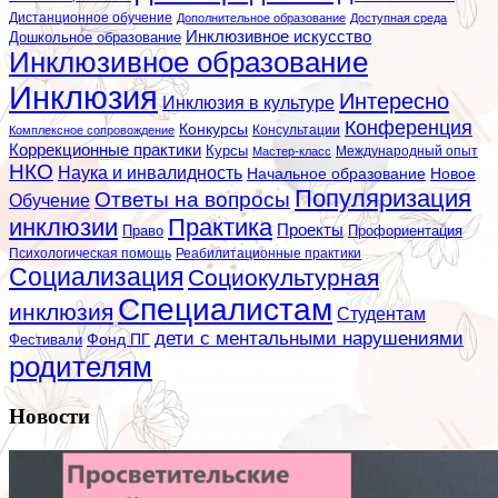
Дистанционное обучение
Дополнительное образование
Доступная среда
Инклюзивное искусство
Дошкольное образование
Инклюзивное образование
Инклюзия
Интересно
Инклюзия в культуре
Конференция
Конкурсы
Консультации
Комплексное сопровождение
Коррекционные практики
Курсы
Мастер-класс
Международный опыт
НКО
Наука и инвалидность
Начальное образование
Новое
Популяризация
Ответы на вопросы
Обучение
инклюзии
Практика
Проекты
Профориентация
Право
Психологическая помощь
Реабилитационные практики
Социализация
Социокультурная
Специалистам
инклюзия
Студентам
дети с ментальными нарушениями
Фестивали
Фонд ПГ
родителям
Новости