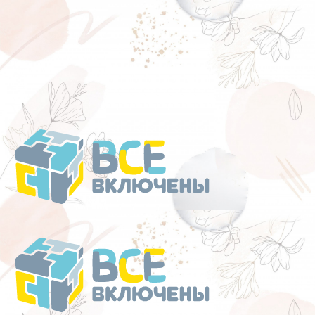
Перейти
к
содержанию