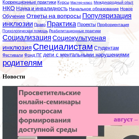
Коррекционные практики
Курсы
Мастер-класс
Международный опыт
НКО
Наука и инвалидность
Начальное образование
Новое
Популяризация
Ответы на вопросы
Обучение
инклюзии
Практика
Проекты
Профориентация
Право
Психологическая помощь
Реабилитационные практики
Социализация
Социокультурная
Специалистам
инклюзия
Студентам
дети с ментальными нарушениями
Фестивали
Фонд ПГ
родителям
Новости