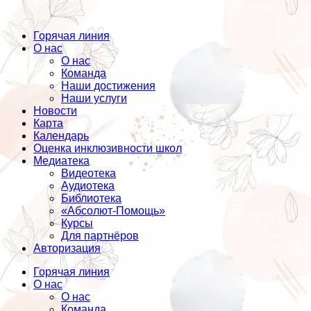
Горячая линия
О нас
О нас
Команда
Наши достижения
Наши услуги
Новости
Карта
Календарь
Оценка инклюзивности школ
Медиатека
Видеотека
Аудиотека
Библиотека
«Абсолют-Помощь»
Курсы
Для партнёров
Авторизация
Горячая линия
О нас
О нас
Команда