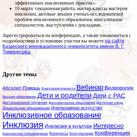
эффективных инклюзивных практик».
19 марта: секционная работа, мастер-классы мастеров
инклюзии, актовые лекции ученых-исследователей
проблем инклюзивного образования, консультации
специалистов, выступления с докладами.
Зарегистрироваться на конференцию, а также ознакомиться с
подробностями и условиями участия вы можете
на сайте
Казанского инновационного университета имени В. Г.
Тимирясова
.
Другие темы
Вебинар
Видеоролик
Абсолют-Помощь
Благотворительность
Дети и родители
Дети с РАС
Высшее образование
Дистанционное обучение
Дополнительное образование
Доступная среда
Инклюзивное искусство
Дошкольное образование
Инклюзивное образование
Инклюзия
Интересно
Инклюзия в культуре
Конференция
Конкурсы
Консультации
Комплексное сопровождение