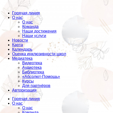
Горячая линия
О нас
О нас
Команда
Наши достижения
Наши услуги
Новости
Карта
Календарь
Оценка инклюзивности школ
Медиатека
Видеотека
Аудиотека
Библиотека
«Абсолют-Помощь»
Курсы
Для партнёров
Авторизация
Горячая линия
О нас
О нас
Команда