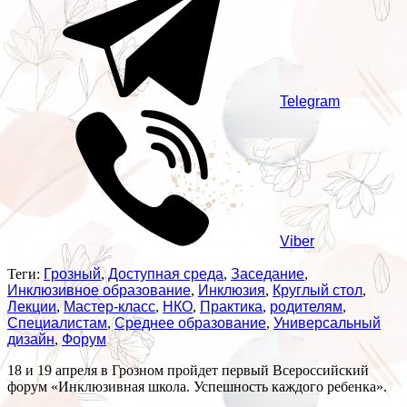
Telegram
Viber
Теги:
Грозный
,
Доступная среда
,
Заседание
,
Инклюзивное образование
,
Инклюзия
,
Круглый стол
,
Лекции
,
Мастер-класс
,
НКО
,
Практика
,
родителям
,
Специалистам
,
Среднее образование
,
Универсальный
дизайн
,
Форум
18 и 19 апреля в Грозном пройдет первый Всероссийский
форум «Инклюзивная школа. Успешность каждого ребенка».