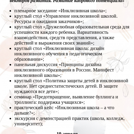
векторов развития. Развитие кадрового потенциала»
пленарное заседание «Инклюзивная школа»;
круглый стол «Управление инклюзивной школой.
Ресурсы и ожидания заказчиков»;
круглый стол «Дружелюбная образовательная среда для
успешности каждого ребенка. Вариативность
взаимодействия, средств представления, а также
действий и выражения своих знаний»;
круглый стол «Инклюзивная школа: дизайн
инклюзивного обучения в педагогическом
образовании»;
панельная дискуссия «Принципы дизайна
инклюзивного образования в России. Манифест
инклюзивной школы»;
круглый стол «Политика защиты детей в инклюзивной
школе. Нет среднестатистических детей. В защите
нуждаются все дети»;
семинар «Предотвращение, выявление буллинга и
троллинга: поддержка учащихся»;
практический кейс «Инклюзивная школа – а что
дальше?»;
экскурсия с демонстрацией практик (школа, колледж,
университет);
19 апреля