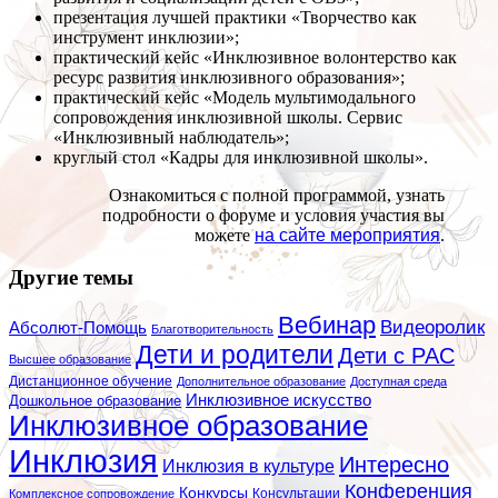
презентация лучшей практики «Творчество как
инструмент инклюзии»;
практический кейс «Инклюзивное волонтерство как
ресурс развития инклюзивного образования»;
практический кейс «Модель мультимодального
сопровождения инклюзивной школы. Сервис
«Инклюзивный наблюдатель»;
круглый стол «Кадры для инклюзивной школы».
Ознакомиться с полной программой, узнать
подробности о форуме и условия участия вы
можете
на сайте мероприятия
.
Другие темы
Вебинар
Видеоролик
Абсолют-Помощь
Благотворительность
Дети и родители
Дети с РАС
Высшее образование
Дистанционное обучение
Дополнительное образование
Доступная среда
Инклюзивное искусство
Дошкольное образование
Инклюзивное образование
Инклюзия
Интересно
Инклюзия в культуре
Конференция
Конкурсы
Консультации
Комплексное сопровождение