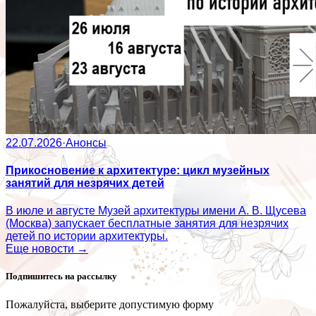
22.07.2026
·
Анонсы
Прикосновение к архитектуре: цикл музейных
занятий для незрячих детей
В июле и августе Музей архитектуры имени А. В. Щусева
(Москва) запускает бесплатные занятия для незрячих
детей по истории архитектуры.
Еще новости →
Подпишитесь на рассылку
Пожалуйста, выберите допустимую форму