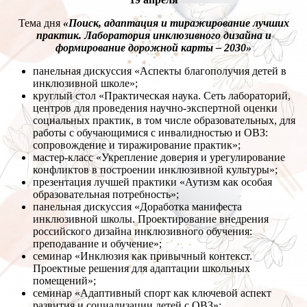
Тема дня
«Поиск, адаптация и тиражирование лучших
практик. Лаборатория инклюзивного дизайна и
формирование дорожной карты – 2030»
панельная дискуссия «Аспекты благополучия детей в
инклюзивной школе»;
круглый стол «Практическая наука. Сеть лабораторий,
центров для проведения научно-экспертной оценки
социальных практик, в том числе образовательных, для
работы с обучающимися с инвалидностью и ОВЗ:
сопровождение и тиражирование практик»;
мастер-класс «Укрепление доверия и урегулирование
конфликтов в построении инклюзивной культуры»;
презентация лучшей практики «Аутизм как особая
образовательная потребность»;
панельная дискуссия «Доработка манифеста
инклюзивной школы. Проектирование внедрения
российского дизайна инклюзивного обучения:
преподавание и обучение»;
семинар «Инклюзия как привычный контекст.
Проектные решения для адаптации школьных
помещений»;
семинар «Адаптивный спорт как ключевой аспект
развития и социализации детей с ОВЗ»;