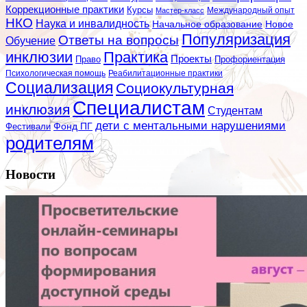
Коррекционные практики
Курсы
Мастер-класс
Международный опыт
НКО
Наука и инвалидность
Начальное образование
Новое
Популяризация
Ответы на вопросы
Обучение
инклюзии
Практика
Проекты
Профориентация
Право
Психологическая помощь
Реабилитационные практики
Социализация
Социокультурная
Специалистам
инклюзия
Студентам
дети с ментальными нарушениями
Фестивали
Фонд ПГ
родителям
Новости