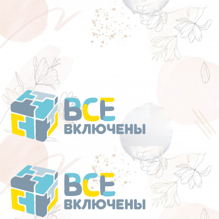
Перейти
к
содержанию