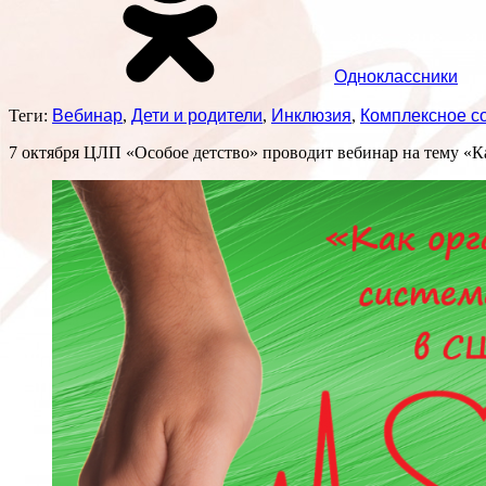
Одноклассники
Теги:
Вебинар
,
Дети и родители
,
Инклюзия
,
Комплексное с
7 октября ЦЛП «Особое детство» проводит вебинар на тему «К