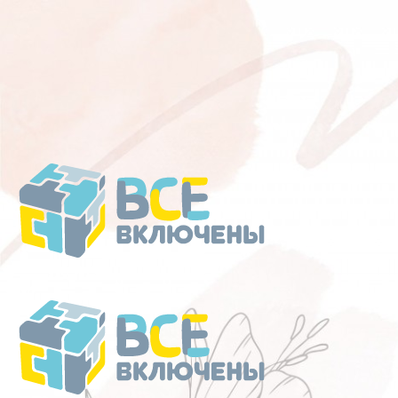
Перейти
к
содержанию