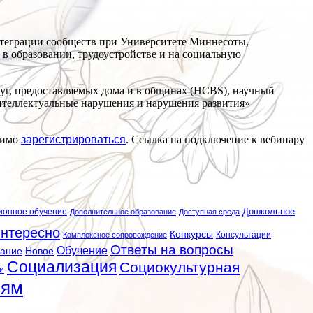
нтеграции сообществ при Университете Миннесоты,
в образовании, трудоустройстве и на социальную
луг, предоставляемых дома и в общинах (HCBS), научный
Интеллектуальные нарушения и нарушения развития»
димо
зарегистрироваться
. Ссылка на подключение к вебинару
ионное обучение
Дошкольное
Дополнительное образование
Доступная среда
нтересно
Конкурсы
Консультации
Комплексное сопровождение
Ответы на вопросы
Обучение
вание
Новое
Социализация
Социокультурная
и
лям