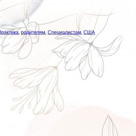
Практика
,
родителям
,
Специалистам
,
США