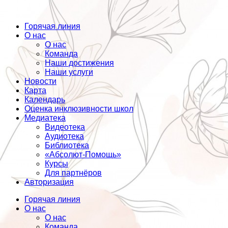
Горячая линия
О нас
О нас
Команда
Наши достижения
Наши услуги
Новости
Карта
Календарь
Оценка инклюзивности школ
Медиатека
Видеотека
Аудиотека
Библиотека
«Абсолют-Помощь»
Курсы
Для партнёров
Авторизация
Горячая линия
О нас
О нас
Команда