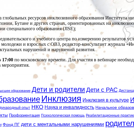
 глобальных ресурсов инклюзивного образования Института и
понии, Бутане и других странах, ориентированных на инклюзию 
и специального образования (JISE);
довательского и учебного центра по измерению результатов ус
, молодежи и взрослых с ОВЗ, редактор-консультант журнала «
ктуальных нарушений и нарушений развития.
 17:00
по московскому времени. Для участия в вебинаре необхо
а мероприятия.
Дети и родители
Дети с РАС
Дистанц
ысшее образование
Инклюзия
бразование
И
Инклюзия в культуре
НКО
Наука и инвалидность
Начальное образо
дународный опыт
екты
Профориентация
Психологическая помощь
Реабилитационные практик
родите
дети с ментальными нарушениями
и
Фонд ПГ