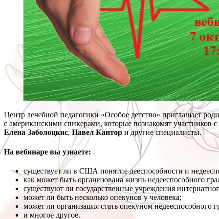
Центр лечебной педагогики «Особое детство» приглашает роди
с американскими спикерами, которые познакомят участников 
Елена Заболоцкис
,
Павел Кантор
и другие специалисты.
На вебинаре вы узнаете:
существует ли в США понятие дееспособности и недеесп
как может быть организована жизнь недееспособного гр
существуют ли государственные учреждения интернатного
может ли быть несколько опекунов у человека;
может ли организация стать опекуном недееспособного 
и многое другое.