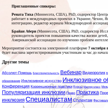
Приглашенные спикеры:
Рената Тиха
(Миннесота, США), PhD, содиректор Центра
работает в международных проектах в Украине, Чехии, Я
интеграцию, редактор журнала Международной ассоциаци
Брайан Абери
(Миннесота, США), PhD, содиректор Иссле
руководитель проектов повышения качества жизни детей
Американской ассоциации по изучению проблем интелле
Мероприятие состоится на электронной платформе
7 октября в
будет выслана зарегистрированным участникам за час до начал
Другие темы
Вебинар
Видеоролик
Абсолют-Помощь
Благотворительность
В
Инклюзивное о
Инклюзивное искусство
образование
Конференция
Коррекционные практики
Курсы
Мастер-класс
Меж
Популяризация инклюзии
Практика
Про
Право
Специалистам
инклюзия
Студентам
Фестивал