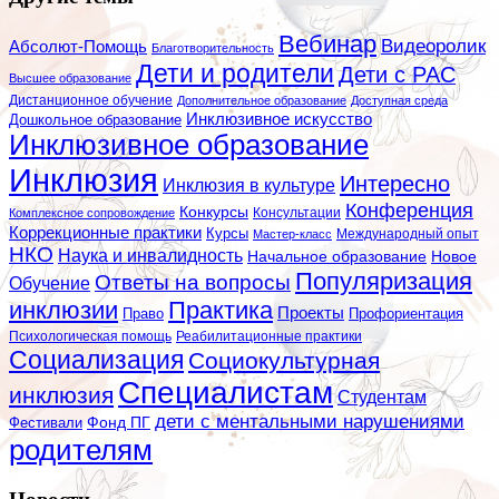
Вебинар
Видеоролик
Абсолют-Помощь
Благотворительность
Дети и родители
Дети с РАС
Высшее образование
Дистанционное обучение
Дополнительное образование
Доступная среда
Инклюзивное искусство
Дошкольное образование
Инклюзивное образование
Инклюзия
Интересно
Инклюзия в культуре
Конференция
Конкурсы
Консультации
Комплексное сопровождение
Коррекционные практики
Курсы
Мастер-класс
Международный опыт
НКО
Наука и инвалидность
Начальное образование
Новое
Популяризация
Ответы на вопросы
Обучение
инклюзии
Практика
Проекты
Профориентация
Право
Психологическая помощь
Реабилитационные практики
Социализация
Социокультурная
Специалистам
инклюзия
Студентам
дети с ментальными нарушениями
Фестивали
Фонд ПГ
родителям