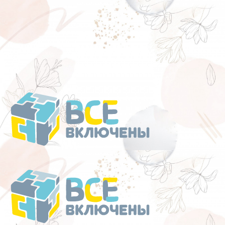
Перейти
к
содержанию