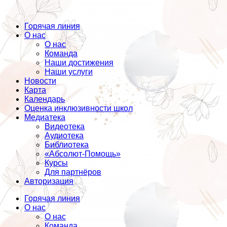
Горячая линия
О нас
О нас
Команда
Наши достижения
Наши услуги
Новости
Карта
Календарь
Оценка инклюзивности школ
Медиатека
Видеотека
Аудиотека
Библиотека
«Абсолют-Помощь»
Курсы
Для партнёров
Авторизация
Горячая линия
О нас
О нас
Команда