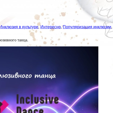
Инклюзия в культуре
,
Интересно
,
Популяризация инклюзии
юзивного танца.