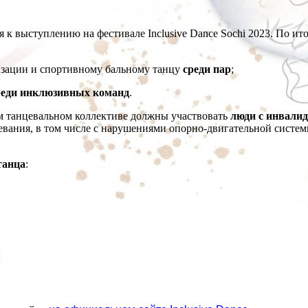
к выступлению на фестивале Inclusive Dance Sochi 2023. По и
изации и спортивному бальному танцу
среди пар
;
реди инклюзивных команд
.
м танцевальном коллективе должны участвовать
люди с инвалид
евания, в том числе с нарушениями опорно-двигательной систе
танца
: