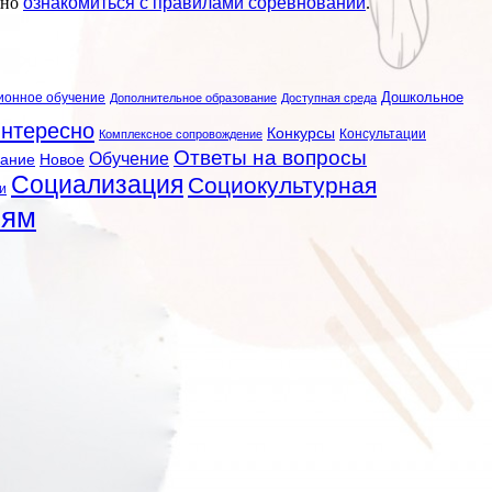
жно
ознакомиться с правилами соревнований
.
ионное обучение
Дошкольное
Дополнительное образование
Доступная среда
нтересно
Конкурсы
Консультации
Комплексное сопровождение
Ответы на вопросы
Обучение
вание
Новое
Социализация
Социокультурная
и
лям