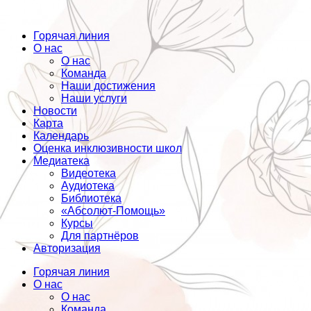
Горячая линия
О нас
О нас
Команда
Наши достижения
Наши услуги
Новости
Карта
Календарь
Оценка инклюзивности школ
Медиатека
Видеотека
Аудиотека
Библиотека
«Абсолют-Помощь»
Курсы
Для партнёров
Авторизация
Горячая линия
О нас
О нас
Команда