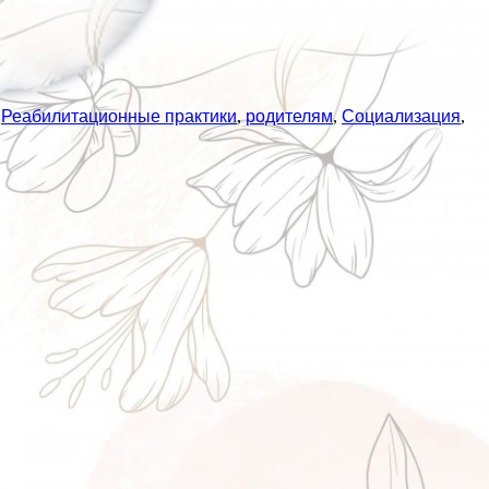
,
Реабилитационные практики
,
родителям
,
Социализация
,