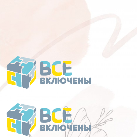
Перейти
к
содержанию