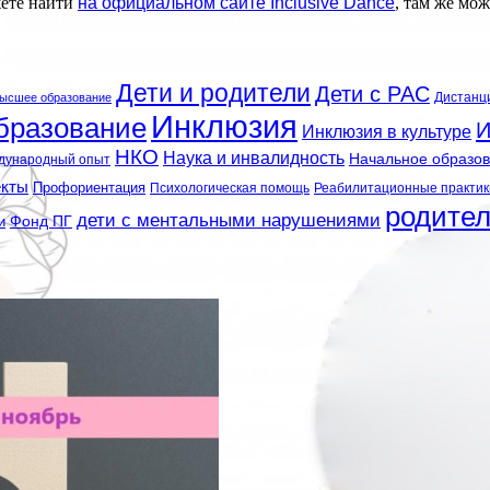
жете найти
на официальном сайте Inclusive Dance
, там же мо
Дети и родители
Дети с РАС
Дистанц
ысшее образование
Инклюзия
бразование
И
Инклюзия в культуре
НКО
Наука и инвалидность
Начальное образо
дународный опыт
екты
Профориентация
Психологическая помощь
Реабилитационные практик
родите
дети с ментальными нарушениями
и
Фонд ПГ