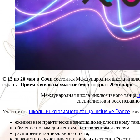
С 13 по 20 мая в Сочи
состоится Международная школа инклюзи
страны.
Прием заявок на участие будет открыт 20 января
.
Международная школа инклюзивного танца
I
специалистов и всех неравн
Участников
школы инклюзивного танца Inclusive Dance
жду
ежедневные практические занятия по инклюзивному танц
обучение новым движениям, направлениям и стилям,
расширение танцевального опыта,
знакомство с участниками из других регионов России,