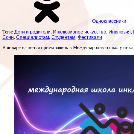
Одноклассники
Теги:
Дети и родители
,
Инклюзивное искусство
,
Инклюзия
,
Сочи
,
Специалистам
,
Студентам
,
Фестивали
В январе начнется прием заявок в Международную школу инкл