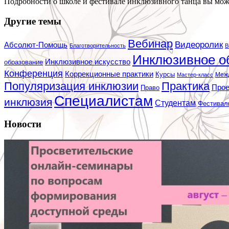
Подробности о школе и фестивале инклюзивного танца вы мо
Другие темы
Вебинар
Видеоролик
Абсолют-Помощь
Благотворительность
В
Инклюзивное о
Инклюзивное искусство
образование
Конференция
Коррекционные практики
Курсы
Мастер-класс
Меж
Популяризация инклюзии
Практика
Про
Право
Специалистам
инклюзия
Студентам
Фестивал
Новости