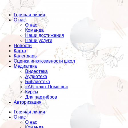
Горячая линия
О нас
О нас
Команда
Наши достижения
Наши услуги
Новости
Карта
Календарь
Оценка инклюзивности школ
Медиатека
Видеотека
Аудиотека
Библиотека
«Абсолют-Помощь»
Курсы
Для партнёров
Авторизация
Горячая линия
О нас
О нас
Команда