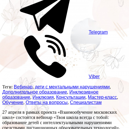
Telegram
Viber
Теги:
Вебинар
,
дети с ментальными нарушениями
,
Дополнительное образование
,
Инклюзивное
образование
,
Инклюзия
,
Консультации
,
Мастер-класс
,
Обучение
,
Ответы на вопросы
,
Специалистам
27 апреля в рамках проекта «Взаимообучение московских
школ» состоится вебинар «Твоя школа всегда с тобой:
образование детей с интеллектуальными нарушениями
средствами дистанционных образовательных технологий».