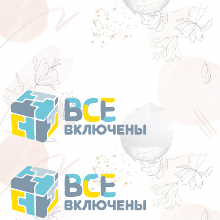
Перейти
к
содержанию