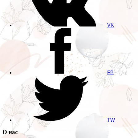
VK
FB
TW
О нас