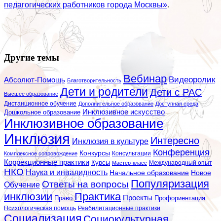
педагогических работников города Москвы»
.
Другие темы
Вебинар
Видеоролик
Абсолют-Помощь
Благотворительность
Дети и родители
Дети с РАС
Высшее образование
Дистанционное обучение
Дополнительное образование
Доступная среда
Инклюзивное искусство
Дошкольное образование
Инклюзивное образование
Инклюзия
Интересно
Инклюзия в культуре
Конференция
Конкурсы
Консультации
Комплексное сопровождение
Коррекционные практики
Курсы
Мастер-класс
Международный опыт
НКО
Наука и инвалидность
Начальное образование
Новое
Популяризация
Ответы на вопросы
Обучение
инклюзии
Практика
Проекты
Профориентация
Право
Психологическая помощь
Реабилитационные практики
Социализация
Социокультурная