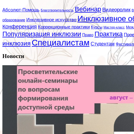
Вебинар
Видеоролик
Абсолют-Помощь
Благотворительность
В
Инклюзивное о
Инклюзивное искусство
образование
Конференция
Коррекционные практики
Курсы
Мастер-класс
Меж
Популяризация инклюзии
Практика
Про
Право
Специалистам
инклюзия
Студентам
Фестивал
Новости