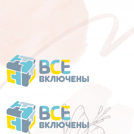
Перейти
к
содержанию