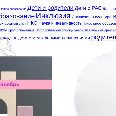
Дети и родители
Дети с РАС
Дистанц
ысшее образование
Инклюзия
бразование
И
Инклюзия в культуре
НКО
Наука и инвалидность
Начальное образо
дународный опыт
екты
Профориентация
Психологическая помощь
Реабилитационные практик
родите
дети с ментальными нарушениями
и
Фонд ПГ