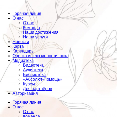
Горячая линия
О нас
О нас
Команда
Наши достижения
Наши услуги
Новости
Карта
Календарь
Оценка инклюзивности школ
Медиатека
Видеотека
Аудиотека
Библиотека
«Абсолют-Помощь»
Курсы
Для партнёров
Авторизация
Горячая линия
О нас
О нас
Команда