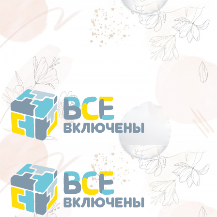
Перейти
к
содержанию