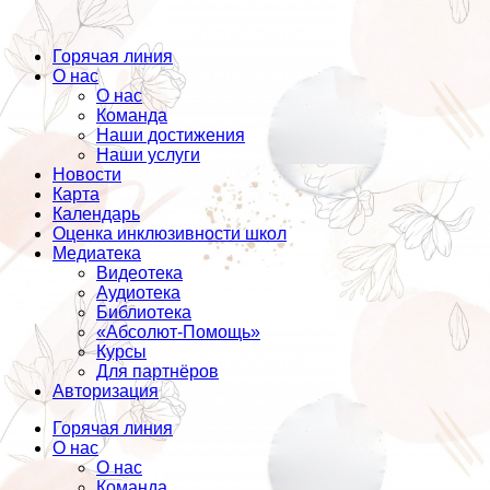
Горячая линия
О нас
О нас
Команда
Наши достижения
Наши услуги
Новости
Карта
Календарь
Оценка инклюзивности школ
Медиатека
Видеотека
Аудиотека
Библиотека
«Абсолют-Помощь»
Курсы
Для партнёров
Авторизация
Горячая линия
О нас
О нас
Команда