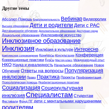
Другие темы
Вебинар
Видеоролик
Абсолют-Помощь
Благотворительность
Дети и родители
Дети с РАС
Высшее образование
Дистанционное обучение
Дополнительное образование
Доступная среда
Инклюзивное искусство
Дошкольное образование
Инклюзивное образование
Инклюзия
Интересно
Инклюзия в культуре
Конференция
Конкурсы
Консультации
Комплексное сопровождение
Коррекционные практики
Курсы
Мастер-класс
Международный опыт
НКО
Наука и инвалидность
Начальное образование
Новое
Популяризация
Ответы на вопросы
Обучение
инклюзии
Практика
Проекты
Профориентация
Право
Психологическая помощь
Реабилитационные практики
Социализация
Социокультурная
Специалистам
инклюзия
Студентам
дети с ментальными нарушениями
Фестивали
Фонд ПГ
родителям