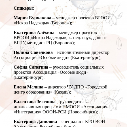
Спикеры:
Мария Бурчакова
– менеджер проектов ВРООИ
«Искра Надежды» (Воронеж);
Екатерина Алёхина
– менеджер проектов
ВРООИ «Искра Надежды», к. пед. наук, доцент
ВГПУ, методист РЦ (Воронеж);
Полина Савелкова
– исполнительный директор
Ассоциация «Особые люди» (Екатеринбург);
София Сапегина
– руководитель социальных
проектов Ассоциация «Особые люди»
(Екатеринбург);
Елена Мелина
– директор ЧУ ДПО «Городской
центр образования» (Казань);
Валентина Зеленина
– руководитель
инклюзивных программ НМООИ «Ассоциация
«Интеграция» ОООИ-РСИ (Новосибирск);
Екатерина Данилова
– специалист КРО ВОИ
(Сыктывкар, Республика Коми);