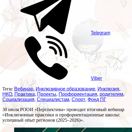
Telegram
Viber
Теги:
Вебинар
,
Инклюзивное образование
,
Инклюзия
,
НКО
,
Практика
,
Проекты
,
Профориентация
,
родителям
,
Социализация
,
Специалистам
,
Спорт
,
Фонд ПГ
30 июля РООИ «Перспектива» проводит итоговый вебинар
«Инклюзивные практики и профориентационные школы:
успешный опыт регионов (2025–2026)».