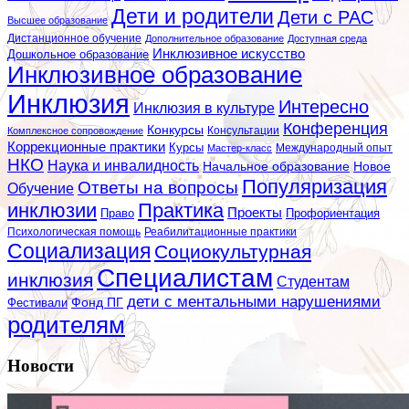
Дети и родители
Дети с РАС
Высшее образование
Дистанционное обучение
Дополнительное образование
Доступная среда
Инклюзивное искусство
Дошкольное образование
Инклюзивное образование
Инклюзия
Интересно
Инклюзия в культуре
Конференция
Конкурсы
Консультации
Комплексное сопровождение
Коррекционные практики
Курсы
Мастер-класс
Международный опыт
НКО
Наука и инвалидность
Начальное образование
Новое
Популяризация
Ответы на вопросы
Обучение
инклюзии
Практика
Проекты
Профориентация
Право
Психологическая помощь
Реабилитационные практики
Социализация
Социокультурная
Специалистам
инклюзия
Студентам
дети с ментальными нарушениями
Фестивали
Фонд ПГ
родителям
Новости