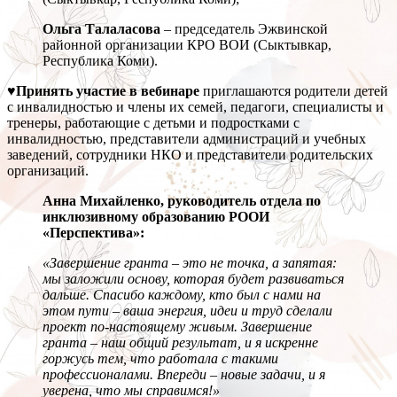
Ольга Талаласова
– председатель Эжвинской
районной организации КРО ВОИ (Сыктывкар,
Республика Коми).
♥Принять участие в вебинаре
приглашаются родители детей
с инвалидностью и члены их семей, педагоги, специалисты и
тренеры, работающие с детьми и подростками с
инвалидностью, представители администраций и учебных
заведений, сотрудники НКО и представители родительских
организаций.
Анна Михайленко, руководитель отдела по
инклюзивному образованию РООИ
«Перспектива»:
«Завершение гранта – это не точка, а запятая:
мы заложили основу, которая будет развиваться
дальше. Спасибо каждому, кто был с нами на
этом пути – ваша энергия, идеи и труд сделали
проект по-настоящему живым. Завершение
гранта – наш общий результат, и я искренне
горжусь тем, что работала с такими
профессионалами. Впереди – новые задачи, и я
уверена, что мы справимся!»