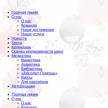
Горячая линия
О нас
О нас
Команда
Наши достижения
Наши услуги
Новости
Карта
Календарь
Оценка инклюзивности школ
Медиатека
Видеотека
Аудиотека
Библиотека
«Абсолют-Помощь»
Курсы
Для партнёров
Авторизация
Горячая линия
О нас
О нас
Команда