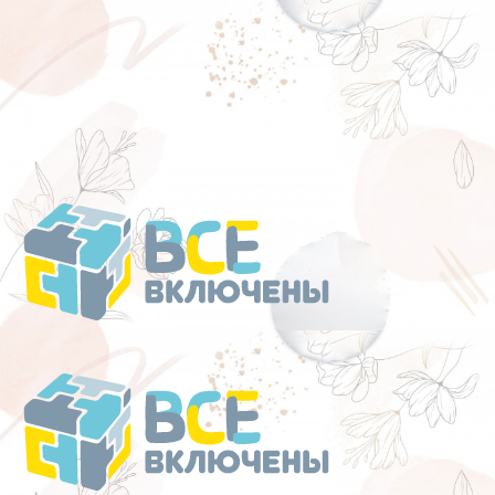
Перейти
к
содержанию