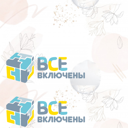
Перейти
к
содержанию