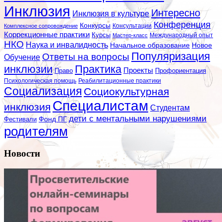
Инклюзия
Интересно
Инклюзия в культуре
Конференция
Конкурсы
Консультации
Комплексное сопровождение
Коррекционные практики
Курсы
Мастер-класс
Международный опыт
НКО
Наука и инвалидность
Начальное образование
Новое
Популяризация
Ответы на вопросы
Обучение
инклюзии
Практика
Проекты
Профориентация
Право
Психологическая помощь
Реабилитационные практики
Социализация
Социокультурная
Специалистам
инклюзия
Студентам
дети с ментальными нарушениями
Фестивали
Фонд ПГ
родителям
Новости