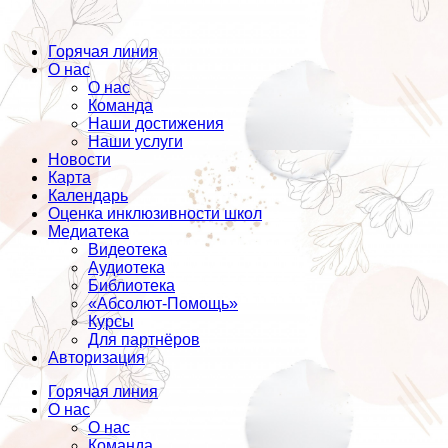
Горячая линия
О нас
О нас
Команда
Наши достижения
Наши услуги
Новости
Карта
Календарь
Оценка инклюзивности школ
Медиатека
Видеотека
Аудиотека
Библиотека
«Абсолют-Помощь»
Курсы
Для партнёров
Авторизация
Горячая линия
О нас
О нас
Команда