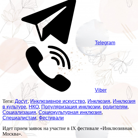
Telegram
Viber
Теги:
Досуг
,
Инклюзивное искусство
,
Инклюзия
,
Инклюзия
в культуре
,
НКО
,
Популяризация инклюзии
,
родителям
,
Социализация
,
Социокультурная инклюзия
,
Специалистам
,
Фестивали
Идет прием заявок на участие в IX фестивале «Инклюзивная
Москва».