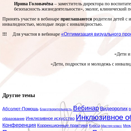
Ирина Головачёва
– заместитель директора по воспита
безопасность жизнедеятельности», эколог, клинический 
Принять участие в вебинаре
приглашаются
родители детей с 
инвалидностью, молодые люди с инвалидностью.
!!!
Для участия в вебинаре
«Оптимизация визуального прос
«Дети и
«Дети, подростки и молодежь с инвали
Другие темы
Вебинар
Видеоролик
Абсолют-Помощь
Благотворительность
В
Инклюзивное о
Инклюзивное искусство
образование
Конференция
Коррекционные практики
Курсы
Мастер-класс
Меж