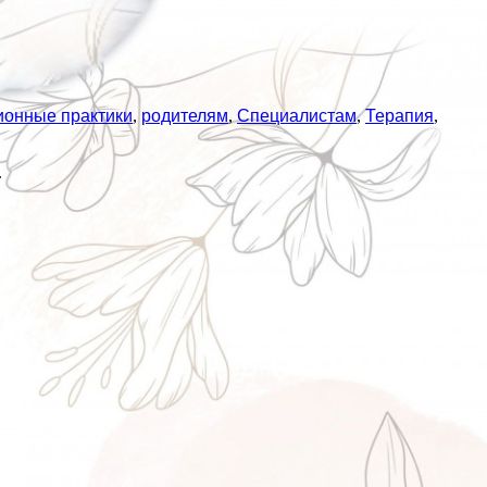
ионные практики
,
родителям
,
Специалистам
,
Терапия
,
.