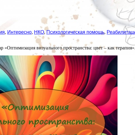
ия
,
Интересно
,
НКО
,
Психологическая помощь
,
Реабилитац
р «Оптимизация визуального пространства: цвет – как терапия»