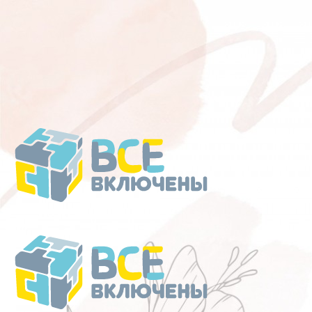
Перейти
к
содержанию