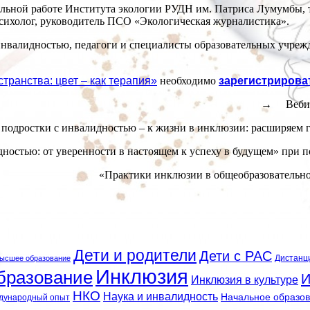
тельной работе Института экологии РУДН им. Патриса Лумумбы,
психолог, руководитель ПСО «Экологическая журналистика».
инвалидностью, педагоги и специалисты образовательных учре
транства: цвет – как терапия»
необходимо
зарегистрирова
→ Вебина
 подростки с инвалидностью – к жизни в инклюзии: расширяем 
дностью: от уверенности в настоящем к успеху в будущем» при
«Практики инклюзии в общеобразовательно
Дети и родители
Дети с РАС
Дистанц
ысшее образование
Инклюзия
бразование
И
Инклюзия в культуре
НКО
Наука и инвалидность
Начальное образо
дународный опыт