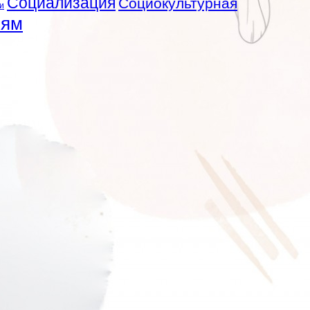
Социализация
Социокультурная
и
лям