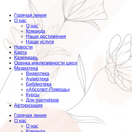
Горячая линия
О нас
О нас
Команда
Наши достижения
Наши услуги
Новости
Карта
Календарь
Оценка инклюзивности школ
Медиатека
Видеотека
Аудиотека
Библиотека
«Абсолют-Помощь»
Курсы
Для партнёров
Авторизация
Горячая линия
О нас
О нас
Команда