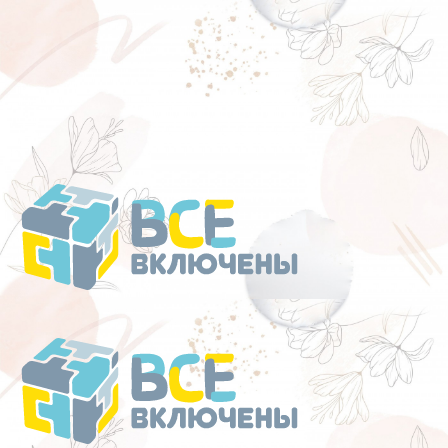
Перейти
к
содержанию