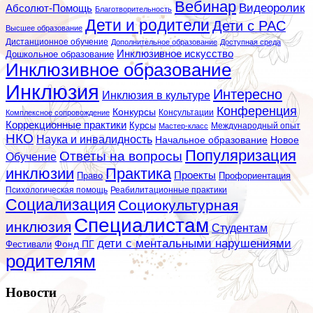
Вебинар
Видеоролик
Абсолют-Помощь
Благотворительность
Дети и родители
Дети с РАС
Высшее образование
Дистанционное обучение
Дополнительное образование
Доступная среда
Инклюзивное искусство
Дошкольное образование
Инклюзивное образование
Инклюзия
Интересно
Инклюзия в культуре
Конференция
Конкурсы
Консультации
Комплексное сопровождение
Коррекционные практики
Курсы
Мастер-класс
Международный опыт
НКО
Наука и инвалидность
Начальное образование
Новое
Популяризация
Ответы на вопросы
Обучение
инклюзии
Практика
Проекты
Профориентация
Право
Психологическая помощь
Реабилитационные практики
Социализация
Социокультурная
Специалистам
инклюзия
Студентам
дети с ментальными нарушениями
Фестивали
Фонд ПГ
родителям
Новости