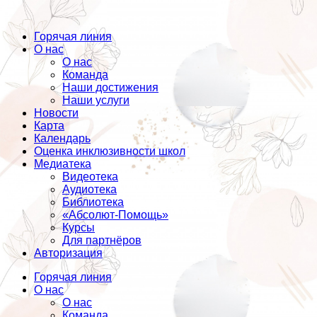
Горячая линия
О нас
О нас
Команда
Наши достижения
Наши услуги
Новости
Карта
Календарь
Оценка инклюзивности школ
Медиатека
Видеотека
Аудиотека
Библиотека
«Абсолют-Помощь»
Курсы
Для партнёров
Авторизация
Горячая линия
О нас
О нас
Команда