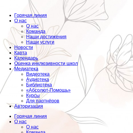
Горячая линия
О нас
О нас
Команда
Наши достижения
Наши услуги
Новости
Карта
Календарь
Оценка инклюзивности школ
Медиатека
Видеотека
Аудиотека
Библиотека
«Абсолют-Помощь»
Курсы
Для партнёров
Авторизация
Горячая линия
О нас
О нас
Команда