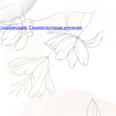
Социализация
,
Социокультурная инклюзия