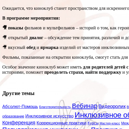
Ожидается, что киноклуб станет пространством для искренне
В программе мероприятия:
🎥 показы
фильмов и мультфильмов – историй о том, как геро
🎥 открытый
диалог
– обсуждение тем принятия, различий и д
🎥 вкусный
обед
и
ярмарка
изделий от мастеров инклюзивных
Фильмы, показанные на открытии киноклуба, смогут стать для 
Особое значение киноклуб может иметь
для родителей детей 
историями, поможет
преодолеть страхи, найти поддержку
и у
Другие темы
Вебинар
Видеоролик
Абсолют-Помощь
Благотворительность
В
Инклюзивное о
Инклюзивное искусство
образование
Конференция
Коррекционные практики
Курсы
Мастер-класс
Меж