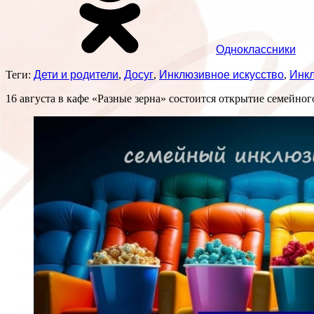
Одноклассники
Теги:
Дети и родители
,
Досуг
,
Инклюзивное искусство
,
Инк
16 августа в кафе «Разные зерна» состоится открытие семейног