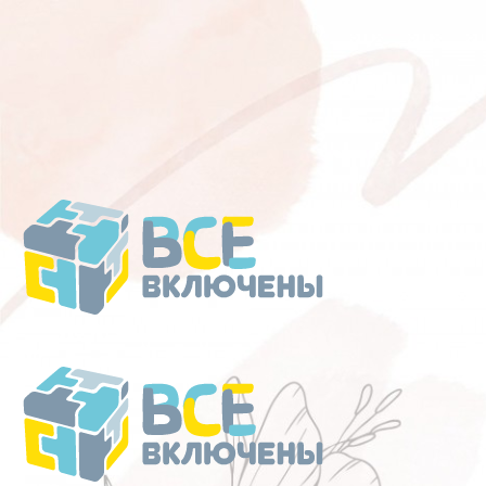
Перейти
к
содержанию