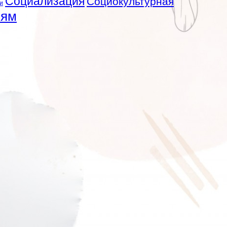
Социализация
Социокультурная
и
лям