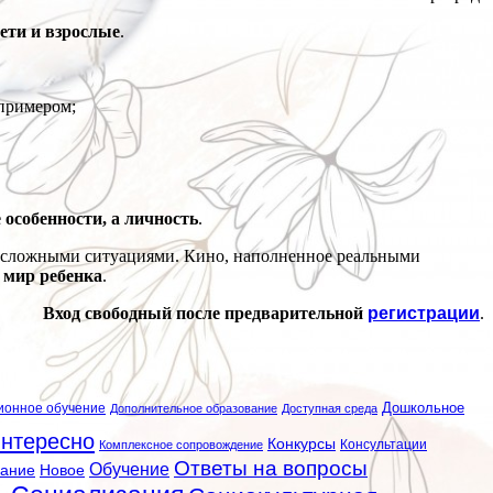
ети и взрослые
.
 примером;
 особенности, а личность
.
и сложными ситуациями. Кино, наполненное реальными
 мир ребенка
.
Вход свободный после предварительной
регистрации
.
ионное обучение
Дошкольное
Дополнительное образование
Доступная среда
нтересно
Конкурсы
Консультации
Комплексное сопровождение
Ответы на вопросы
Обучение
вание
Новое