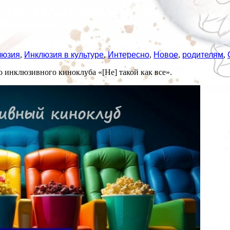
люзия
,
Инклюзия в культуре
,
Интересно
,
Новое
,
родителям
,
о инклюзивного киноклуба «[Не] такой как все».