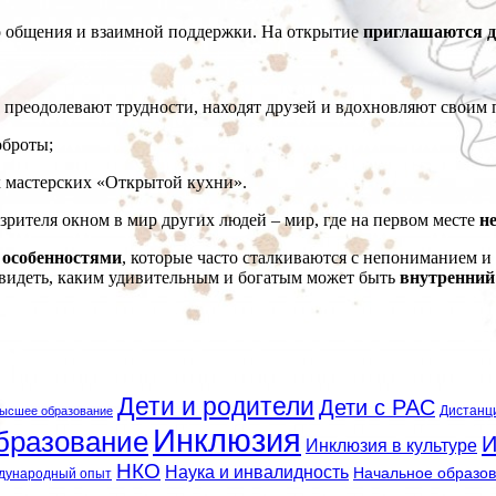
го общения и взаимной поддержки. На открытие
приглашаются д
и преодолевают трудности, находят друзей и вдохновляют своим
оброты;
 мастерских «Открытой кухни».
зрителя окном в мир других людей – мир, где на первом месте
не
с особенностями
, которые часто сталкиваются с непониманием 
видеть, каким удивительным и богатым может быть
внутренний
Дети и родители
Дети с РАС
Дистанц
ысшее образование
Инклюзия
бразование
И
Инклюзия в культуре
НКО
Наука и инвалидность
Начальное образо
дународный опыт