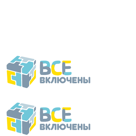
Перейти
к
содержанию