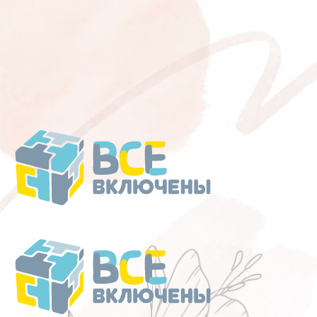
Перейти
к
содержанию