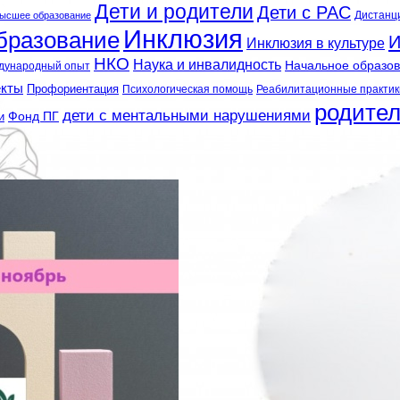
Дети и родители
Дети с РАС
Дистанц
ысшее образование
Инклюзия
бразование
И
Инклюзия в культуре
НКО
Наука и инвалидность
Начальное образо
дународный опыт
екты
Профориентация
Психологическая помощь
Реабилитационные практик
родите
дети с ментальными нарушениями
и
Фонд ПГ