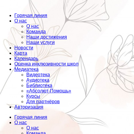
Горячая линия
О нас
О нас
Команда
Наши достижения
Наши услуги
Новости
Карта
Календарь
Оценка инклюзивности школ
Медиатека
Видеотека
Аудиотека
Библиотека
«Абсолют-Помощь»
Курсы
Для партнёров
Авторизация
Горячая линия
О нас
О нас
Команда