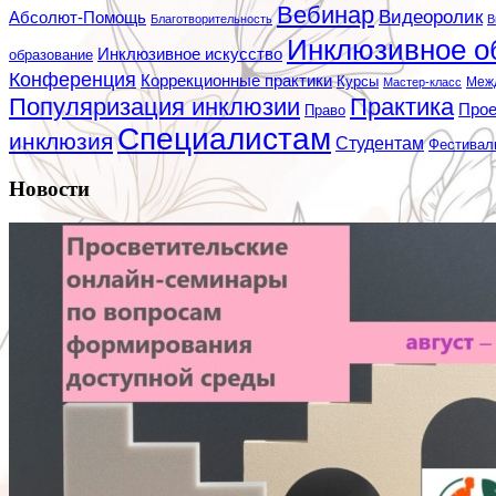
Вебинар
Видеоролик
Абсолют-Помощь
Благотворительность
В
Инклюзивное о
Инклюзивное искусство
образование
Конференция
Коррекционные практики
Курсы
Мастер-класс
Меж
Популяризация инклюзии
Практика
Про
Право
Специалистам
инклюзия
Студентам
Фестивал
Новости