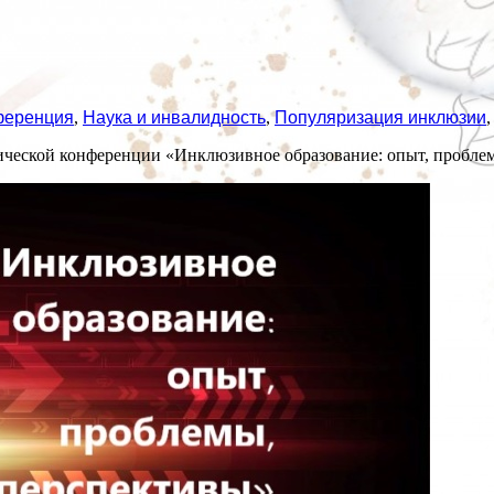
ференция
,
Наука и инвалидность
,
Популяризация инклюзии
ктической конференции «Инклюзивное образование: опыт, пробле