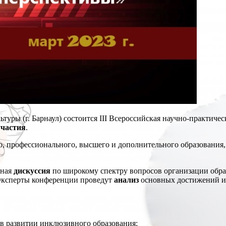
туры (г. Барнаул) состоится III Всероссийская научно-практиче
участия
.
, профессионального, высшего и дополнительного образования,
чная
дискуссия
по широкому спектру вопросов организации образ
Эксперты конференции проведут
анализ
основных достижений и 
в развитии инклюзивного образования;