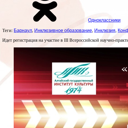
Одноклассники
Теги:
Барнаул
,
Инклюзивное образование
,
Инклюзия
,
Кон
Идет регистрация на участие в III Всероссийской научно-пра