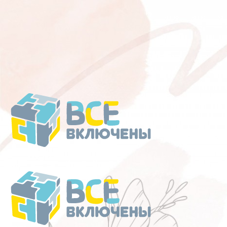
Перейти
к
содержанию