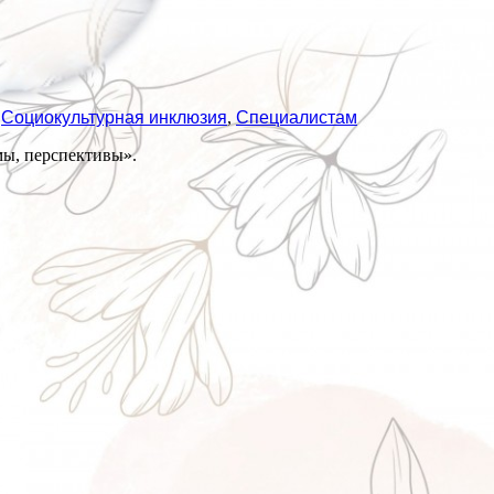
,
Социокультурная инклюзия
,
Специалистам
мы, перспективы».