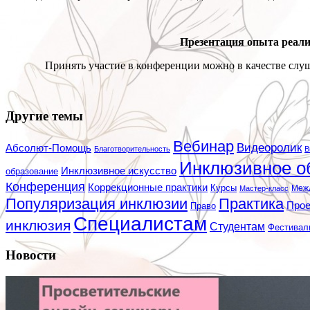
Презентация опыта реали
Принять участие в конференции можно в качестве слуша
Другие темы
Вебинар
Видеоролик
Абсолют-Помощь
Благотворительность
В
Инклюзивное о
Инклюзивное искусство
образование
Конференция
Коррекционные практики
Курсы
Мастер-класс
Меж
Популяризация инклюзии
Практика
Про
Право
Специалистам
инклюзия
Студентам
Фестивал
Новости