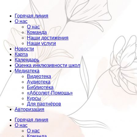
Горячая линия
О нас
О нас
Команда
Наши достижения
Наши услуги
Новости
Карта
Календарь
Оценка инклюзивности школ
Медиатека
Видеотека
Аудиотека
Библиотека
«Абсолют-Помощь»
Курсы
Для партнёров
Авторизация
Горячая линия
О нас
О нас
Команда