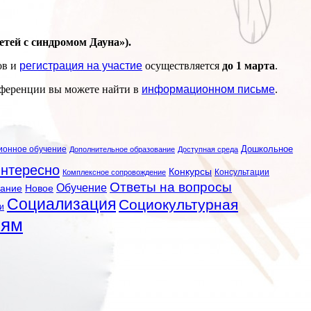
тей с синдромом Дауна»).
ов и
регистрация на участие
осуществляется
до 1 марта
.
нференции вы можете найти в
информационном письме
.
ионное обучение
Дошкольное
Дополнительное образование
Доступная среда
нтересно
Конкурсы
Консультации
Комплексное сопровождение
Ответы на вопросы
Обучение
вание
Новое
Социализация
Социокультурная
и
лям