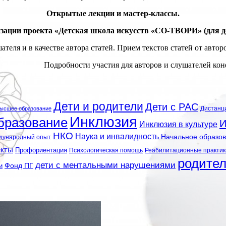
Открытые лекции и мастер-классы.
зации проекта «Детская школа искусств «СО-ТВОРИ» (для де
теля и в качестве автора статей. Прием текстов статей от автор
Подробности участия для авторов и слушателей ко
Дети и родители
Дети с РАС
Дистанц
ысшее образование
Инклюзия
бразование
И
Инклюзия в культуре
НКО
Наука и инвалидность
Начальное образо
дународный опыт
екты
Профориентация
Психологическая помощь
Реабилитационные практик
родите
дети с ментальными нарушениями
и
Фонд ПГ