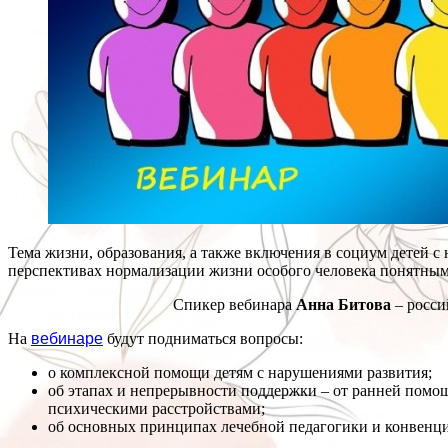
Тема жизни, образования, а также включения в социум детей с
перспективах нормализации жизни особого человека понятны
Спикер вебинара
Анна Битова
– росси
На
вебинаре
будут подниматься вопросы:
о комплексной помощи детям с нарушениями развития;
об этапах и непрерывности поддержки – от ранней помощ
психическими расстройствами;
об основных принципах лечебной педагогики и конвенци