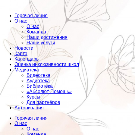
Горячая линия
О нас
О нас
Команда
Наши достижения
Наши услуги
Новости
Карта
Календарь
Оценка инклюзивности школ
Медиатека
Видеотека
Аудиотека
Библиотека
«Абсолют-Помощь»
Курсы
Для партнёров
Авторизация
Горячая линия
О нас
О нас
Команда