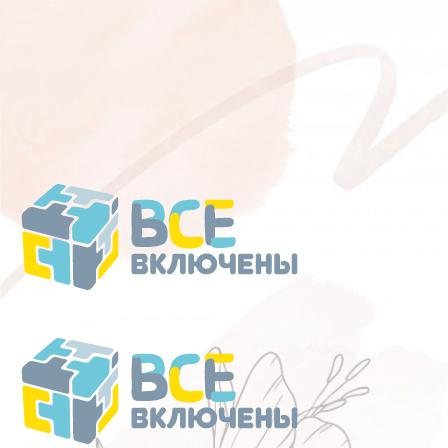
Перейти
к
содержанию