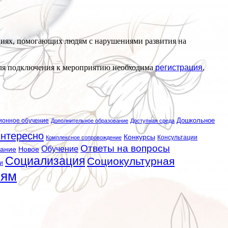
ациях, помогающих людям с нарушениями развития на
Для подключения к мероприятию необходима
регистрация
,
ионное обучение
Дошкольное
Дополнительное образование
Доступная среда
нтересно
Конкурсы
Консультации
Комплексное сопровождение
Ответы на вопросы
Обучение
вание
Новое
Социализация
Социокультурная
и
лям