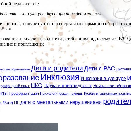
ебной педагогики»:
общества – это улица с двусторонним движением».
ме вопросы, получить ответ эксперта и информацию об организ
облем.
азования, психологи, родители детей с инвалидностью и ОВЗ. 
инание и приглашение.
Дети и родители
Дети с РАС
Дистанц
ысшее образование
Инклюзия
бразование
И
Инклюзия в культуре
НКО
Наука и инвалидность
Начальное образо
дународный опыт
екты
Профориентация
Психологическая помощь
Реабилитационные практик
родите
дети с ментальными нарушениями
и
Фонд ПГ