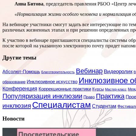
Анна Битова
, председатель правления РБОО «Центр леч
«Нормализация жизни особого человека и нормализация 
На вебинаре участники смогут задать все интересующие по те
различных жизненных этапах и при решении определенных пр
К участию в вебинаре приглашаются специалисты системы обр
после которой на указанную электронную почту придет напом
Другие темы
Вебинар
Видеоролик
Абсолют-Помощь
Благотворительность
В
Инклюзивное о
Инклюзивное искусство
образование
Конференция
Коррекционные практики
Курсы
Мастер-класс
Меж
Популяризация инклюзии
Практика
Про
Право
Специалистам
инклюзия
Студентам
Фестивал
Новости