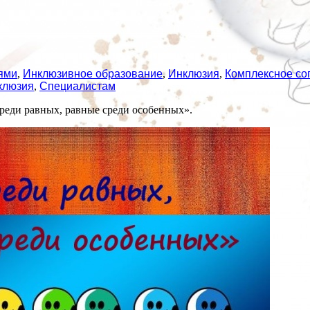
ями
,
Инклюзивное образование
,
Инклюзия
,
Комплексное с
клюзия
,
Специалистам
реди равных, равные среди особенных».