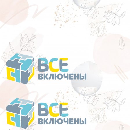
Перейти
к
содержанию