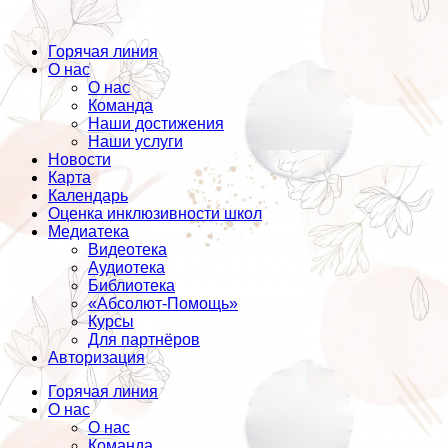
Горячая линия
О нас
О нас
Команда
Наши достижения
Наши услуги
Новости
Карта
Календарь
Оценка инклюзивности школ
Медиатека
Видеотека
Аудиотека
Библиотека
«Абсолют-Помощь»
Курсы
Для партнёров
Авторизация
Горячая линия
О нас
О нас
Команда