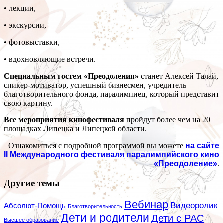
• лекции,
• экскурсии,
• фотовыставки,
• вдохновляющие встречи.
Специальным гостем «Преодоления»
станет Алексей Талай,
спикер-мотиватор, успешный бизнесмен, учредитель
благотворительного фонда, паралимпиец, который представит
свою картину.
Все мероприятия кинофестиваля
пройдут более чем на 20
площадках Липецка и Липецкой области.
Ознакомиться с подробной программой вы можете
на сайте
II Международного фестиваля паралимпийского кино
«Преодоление»
.
Другие темы
Вебинар
Видеоролик
Абсолют-Помощь
Благотворительность
Дети и родители
Дети с РАС
Высшее образование