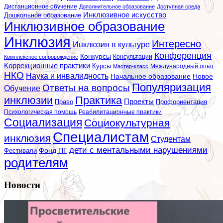
Дистанционное обучение
Дополнительное образование
Доступная среда
Инклюзивное искусство
Дошкольное образование
Инклюзивное образование
Инклюзия
Интересно
Инклюзия в культуре
Конференция
Конкурсы
Консультации
Комплексное сопровождение
Коррекционные практики
Курсы
Мастер-класс
Международный опыт
НКО
Наука и инвалидность
Начальное образование
Новое
Популяризация
Ответы на вопросы
Обучение
инклюзии
Практика
Проекты
Профориентация
Право
Психологическая помощь
Реабилитационные практики
Социализация
Социокультурная
Специалистам
инклюзия
Студентам
дети с ментальными нарушениями
Фестивали
Фонд ПГ
родителям
Новости