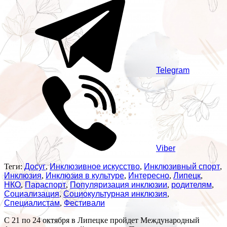
Telegram
Viber
Теги:
Досуг
,
Инклюзивное искусство
,
Инклюзивный спорт
,
Инклюзия
,
Инклюзия в культуре
,
Интересно
,
Липецк
,
НКО
,
Параспорт
,
Популяризация инклюзии
,
родителям
,
Социализация
,
Социокультурная инклюзия
,
Специалистам
,
Фестивали
С 21 по 24 октября в Липецке пройдет Международный