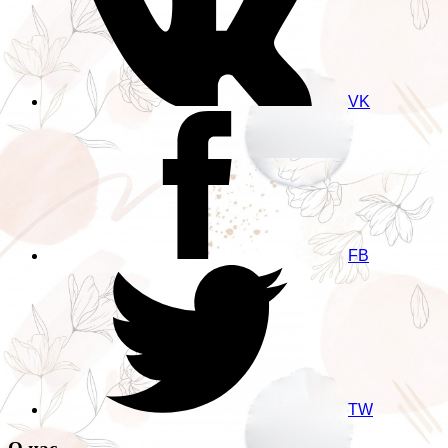
VK
FB
TW