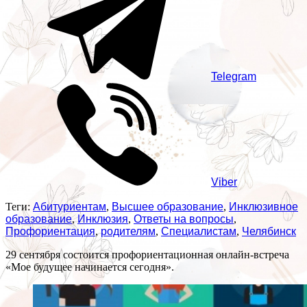
Telegram
Viber
Теги:
Абитуриентам
,
Высшее образование
,
Инклюзивное
образование
,
Инклюзия
,
Ответы на вопросы
,
Профориентация
,
родителям
,
Специалистам
,
Челябинск
29 сентября состоится профориентационная онлайн-встреча
«Мое будущее начинается сегодня».