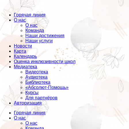
Горячая линия
О нас
О нас
Команда
Наши достижения
Наши услуги
Новости
Карта
Календарь
Оценка инклюзивности школ
Медиатека
Видеотека
Аудиотека
Библиотека
«Абсолют-Помощь»
Курсы
Для партнёров
Авторизация
Горячая линия
О нас
О нас
Команда