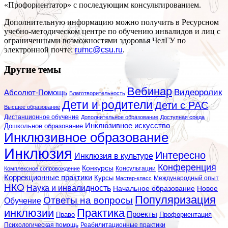
«Профориентатор» с последующим консультированием.
Дополнительную информацию можно получить в Ресурсном
учебно-методическом центре по обучению инвалидов и лиц с
ограниченными возможностями здоровья ЧелГУ по
электронной почте:
rumc@csu.ru
.
Другие темы
Вебинар
Видеоролик
Абсолют-Помощь
Благотворительность
Дети и родители
Дети с РАС
Высшее образование
Дистанционное обучение
Дополнительное образование
Доступная среда
Инклюзивное искусство
Дошкольное образование
Инклюзивное образование
Инклюзия
Интересно
Инклюзия в культуре
Конференция
Конкурсы
Консультации
Комплексное сопровождение
Коррекционные практики
Курсы
Мастер-класс
Международный опыт
НКО
Наука и инвалидность
Начальное образование
Новое
Популяризация
Ответы на вопросы
Обучение
инклюзии
Практика
Проекты
Профориентация
Право
Психологическая помощь
Реабилитационные практики