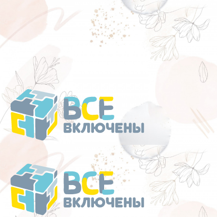
Перейти
к
содержанию