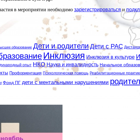
участия в мероприятии необходимо
зарегистрироваться
и
подкл
Дети и родители
Дети с РАС
Дистанц
ысшее образование
Инклюзия
бразование
И
Инклюзия в культуре
НКО
Наука и инвалидность
Начальное образо
дународный опыт
екты
Профориентация
Психологическая помощь
Реабилитационные практик
родите
дети с ментальными нарушениями
и
Фонд ПГ