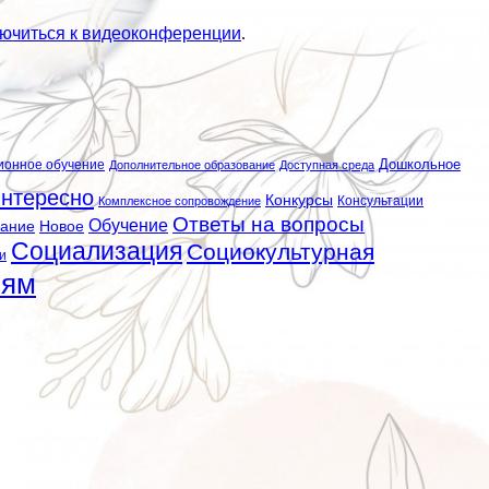
ючиться к видеоконференции
.
ионное обучение
Дошкольное
Дополнительное образование
Доступная среда
нтересно
Конкурсы
Консультации
Комплексное сопровождение
Ответы на вопросы
Обучение
вание
Новое
Социализация
Социокультурная
и
лям