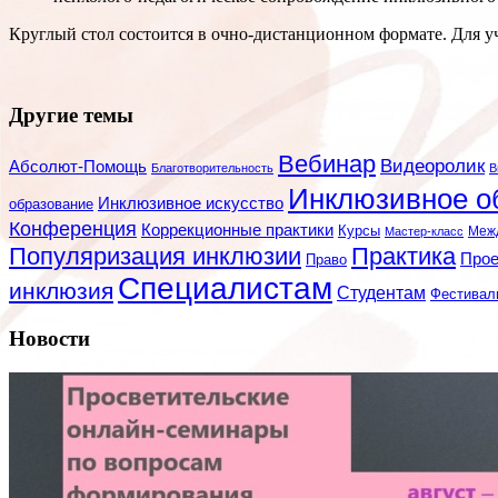
Круглый стол состоится в очно-дистанционном формате. Для 
Другие темы
Вебинар
Видеоролик
Абсолют-Помощь
Благотворительность
В
Инклюзивное о
Инклюзивное искусство
образование
Конференция
Коррекционные практики
Курсы
Мастер-класс
Меж
Популяризация инклюзии
Практика
Про
Право
Специалистам
инклюзия
Студентам
Фестивал
Новости