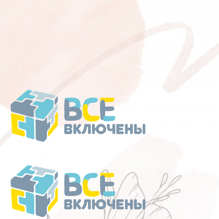
Перейти
к
содержанию