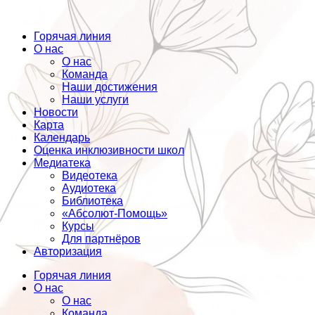
Горячая линия
О нас
О нас
Команда
Наши достижения
Наши услуги
Новости
Карта
Календарь
Оценка инклюзивности школ
Медиатека
Видеотека
Аудиотека
Библиотека
«Абсолют-Помощь»
Курсы
Для партнёров
Авторизация
Горячая линия
О нас
О нас
Команда