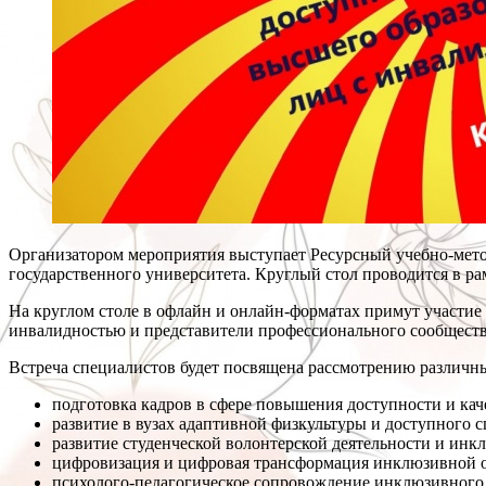
Организатором мероприятия выступает Ресурсный учебно-мето
государственного университета. Круглый стол проводится в р
На круглом столе в офлайн и онлайн-форматах примут участи
инвалидностью и представители профессионального сообществ
Встреча специалистов будет посвящена рассмотрению различны
подготовка кадров в сфере повышения доступности и кач
развитие в вузах адаптивной физкультуры и доступного с
развитие студенческой волонтерской деятельности и инк
цифровизация и цифровая трансформация инклюзивной о
психолого-педагогическое сопровождение инклюзивного о