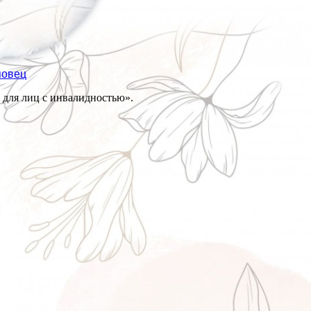
повец
 для лиц с инвалидностью».