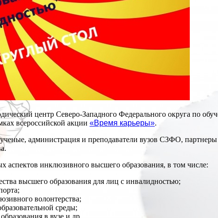
дический центр Северо-Западного Федерального округа по обуч
амках всероссийской акции
«Время карьеры»
.
е ученые, администрация и преподаватели вузов СЗФО, партне
а.
х аспектов инклюзивного высшего образования, в том числе:
ества высшего образования для лиц с инвалидностью;
порта;
люзивного волонтерства;
бразовательной среды;
бразования в вузе и др.