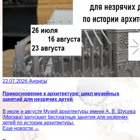
22.07.2026
·
Анонсы
Прикосновение к архитектуре: цикл музейных
занятий для незрячих детей
В июле и августе Музей архитектуры имени А. В. Щусева
(Москва) запускает бесплатные занятия для незрячих
детей по истории архитектуры.
Еще новости →