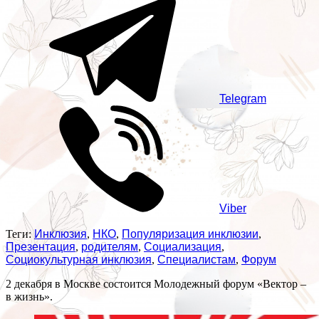
Telegram
Viber
Теги:
Инклюзия
,
НКО
,
Популяризация инклюзии
,
Презентация
,
родителям
,
Социализация
,
Социокультурная инклюзия
,
Специалистам
,
Форум
2 декабря в Москве состоится Молодежный форум «Вектор –
в жизнь».