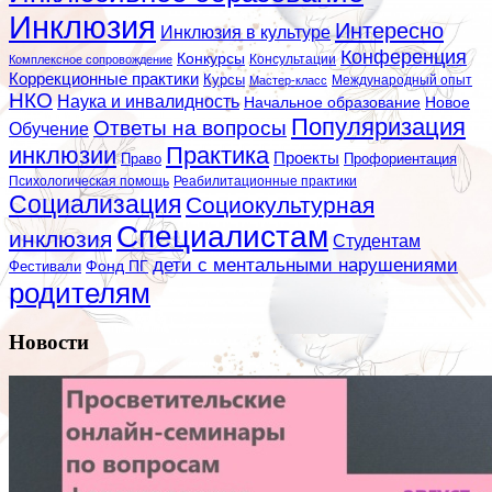
Инклюзия
Интересно
Инклюзия в культуре
Конференция
Конкурсы
Консультации
Комплексное сопровождение
Коррекционные практики
Курсы
Мастер-класс
Международный опыт
НКО
Наука и инвалидность
Начальное образование
Новое
Популяризация
Ответы на вопросы
Обучение
инклюзии
Практика
Проекты
Профориентация
Право
Психологическая помощь
Реабилитационные практики
Социализация
Социокультурная
Специалистам
инклюзия
Студентам
дети с ментальными нарушениями
Фестивали
Фонд ПГ
родителям
Новости