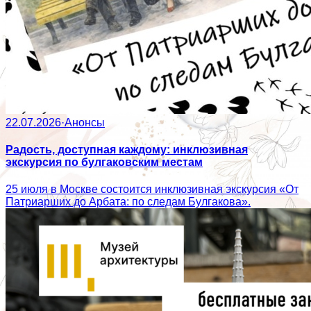
22.07.2026
·
Анонсы
Радость, доступная каждому: инклюзивная
экскурсия по булгаковским местам
25 июля в Москве состоится инклюзивная экскурсия «От
Патриарших до Арбата: по следам Булгакова».