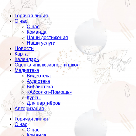
Горячая линия
О нас
О нас
Команда
Наши достижения
Наши услуги
Новости
Карта
Календарь
Оценка инклюзивности школ
Медиатека
Видеотека
Аудиотека
Библиотека
«Абсолют-Помощь»
Курсы
Для партнёров
Авторизация
Горячая линия
О нас
О нас
Команда