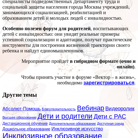
специалисты подведомственных Департаменту труда и
социальной защиты населения города Москвы учреждений,
занимающихся социализацией, реабилитацией и
образованием детей и молодых людей с инвалидностью.
Особенно полезен форум для родителей
, воспитывающих
детей с инвалидностью: они увидят реальные примеры
успешной социализации и адаптации, получат практические
инструменты для построения жизненной траектории своего
ребенка и найдут единомышленников.
Мероприятие пройдет
в гибридном формате (очно и
онлайн)
.
Чтобы принять участие в форуме «Вектор – в жизнь»,
необходимо
зарегистрироваться
.
Другие темы
Вебинар
Видеоролик
Абсолют-Помощь
Благотворительность
Дети и родители
Дети с РАС
Высшее образование
Дистанционное обучение
Дополнительное образование
Доступная среда
Инклюзивное искусство
Дошкольное образование
Инклюзивное образование