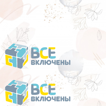
Перейти
к
содержанию