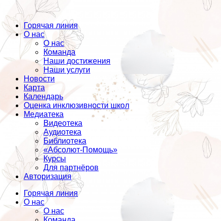
Горячая линия
О нас
О нас
Команда
Наши достижения
Наши услуги
Новости
Карта
Календарь
Оценка инклюзивности школ
Медиатека
Видеотека
Аудиотека
Библиотека
«Абсолют-Помощь»
Курсы
Для партнёров
Авторизация
Горячая линия
О нас
О нас
Команда