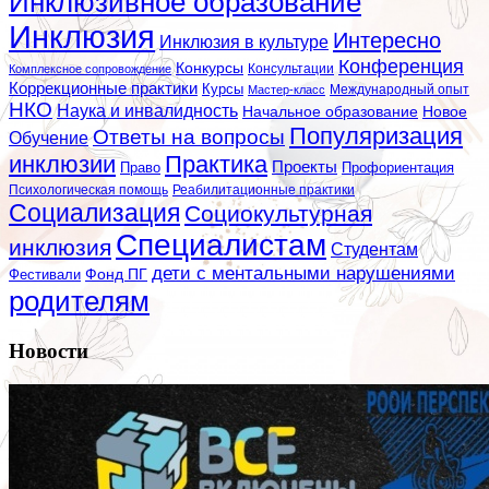
Инклюзивное образование
Инклюзия
Интересно
Инклюзия в культуре
Конференция
Конкурсы
Консультации
Комплексное сопровождение
Коррекционные практики
Курсы
Мастер-класс
Международный опыт
НКО
Наука и инвалидность
Начальное образование
Новое
Популяризация
Ответы на вопросы
Обучение
инклюзии
Практика
Проекты
Профориентация
Право
Психологическая помощь
Реабилитационные практики
Социализация
Социокультурная
Специалистам
инклюзия
Студентам
дети с ментальными нарушениями
Фестивали
Фонд ПГ
родителям
Новости