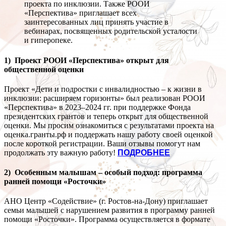
проекта по инклюзии. Также РООИ
«Перспектива» приглашает всех
заинтересованных лиц принять участие в
вебинарах, посвященных родительской усталости
и гиперопеке.
1) Проект РООИ «Перспектива» открыт для
общественной оценки
Проект «Дети и подростки с инвалидностью – к жизни в
инклюзии: расширяем горизонты» был реализован РООИ
«Перспектива» в 2023–2024 гг. при поддержке Фонда
президентских грантов и теперь открыт для общественной
оценки. Мы просим ознакомиться с результатами проекта на
оценка.гранты.рф и поддержать нашу работу своей оценкой
после короткой регистрации. Ваши отзывы помогут нам
продолжать эту важную работу!
ПОДРОБНЕЕ
2) Особенным малышам – особый подход: программа
ранней помощи «Росточки»
АНО Центр «Содействие» (г. Ростов-на-Дону) приглашает
семьи малышей с нарушением развития в программу ранней
помощи «Росточки». Программа осуществляется в формате