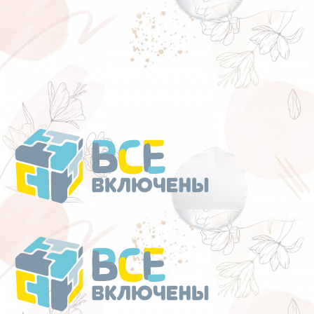
Перейти
к
содержанию