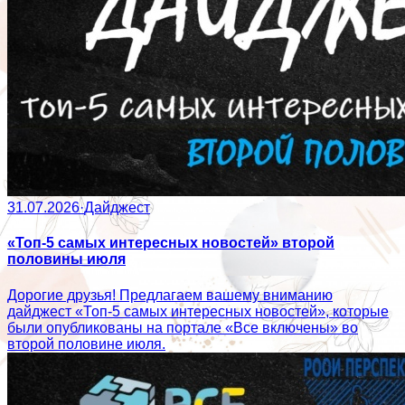
31.07.2026
·
Дайджест
«Топ-5 самых интересных новостей» второй
половины июля
Дорогие друзья! Предлагаем вашему вниманию
дайджест «Топ-5 самых интересных новостей», которые
были опубликованы на портале «Все включены» во
второй половине июля.