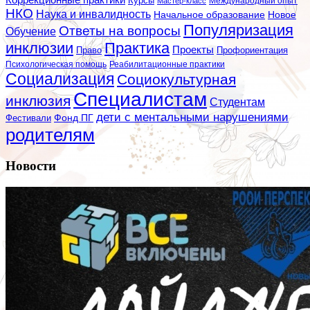
Курсы
Мастер-класс
Международный опыт
НКО
Наука и инвалидность
Начальное образование
Новое
Популяризация
Ответы на вопросы
Обучение
инклюзии
Практика
Проекты
Профориентация
Право
Психологическая помощь
Реабилитационные практики
Социализация
Социокультурная
Специалистам
инклюзия
Студентам
дети с ментальными нарушениями
Фестивали
Фонд ПГ
родителям
Новости