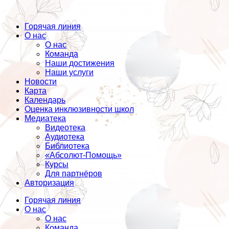
Горячая линия
О нас
О нас
Команда
Наши достижения
Наши услуги
Новости
Карта
Календарь
Оценка инклюзивности школ
Медиатека
Видеотека
Аудиотека
Библиотека
«Абсолют-Помощь»
Курсы
Для партнёров
Авторизация
Горячая линия
О нас
О нас
Команда