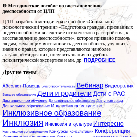
❺
Методическое пособие по восстановлению
дееспособности от ЦЛП
ЦЛП разработал методическое пособие «Социально-
психологический тренинг «Подготовка граждан, признанных
недееспособными вследствие психического расстройства, к
восстановлению дееспособности», которое призвано помочь
людям, желающим восстановить дееспособность, улучшить
знания о правах, которые представляются наиболее
актуальными для них, получить знания о судебно-
психиатрической экспертизе и мн. др.
ПОДРОБНЕЕ
Другие темы
Вебинар
Видеоролик
Абсолют-Помощь
Благотворительность
Дети и родители
Дети с РАС
Высшее образование
Дистанционное обучение
Дополнительное образование
Доступная среда
Инклюзивное искусство
Дошкольное образование
Инклюзивное образование
Инклюзия
Интересно
Инклюзия в культуре
Конференция
Конкурсы
Консультации
Комплексное сопровождение
Коррекционные практики