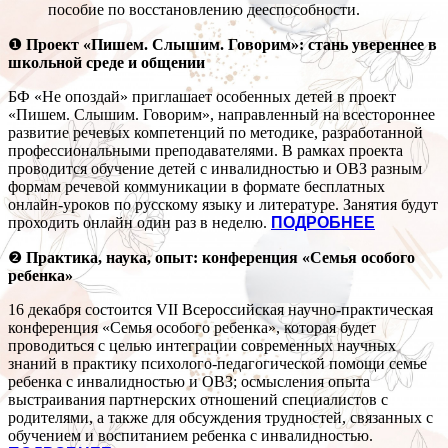
пособие по восстановлению дееспособности.
❶
Проект «Пишем. Слышим. Говорим»: стань увереннее в
школьной среде и общении
БФ «Не опоздай» приглашает особенных детей в проект
«Пишем. Слышим. Говорим», направленный на всестороннее
развитие речевых компетенций по методике, разработанной
профессиональными преподавателями. В рамках проекта
проводится обучение детей с инвалидностью и ОВЗ разным
формам речевой коммуникации в формате бесплатных
онлайн-уроков по русскому языку и литературе. Занятия будут
проходить онлайн один раз в неделю.
ПОДРОБНЕЕ
❷
Практика, наука, опыт: конференция «Семья особого
ребенка»
16 декабря состоится VII Всероссийская научно-практическая
конференция «Семья особого ребенка», которая будет
проводиться с целью интеграции современных научных
знаний в практику психолого-педагогической помощи семье
ребенка с инвалидностью и ОВЗ; осмысления опыта
выстраивания партнерских отношений специалистов с
родителями, а также для обсуждения трудностей, связанных с
обучением и воспитанием ребенка с инвалидностью.