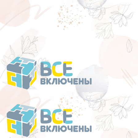
Перейти
к
содержанию