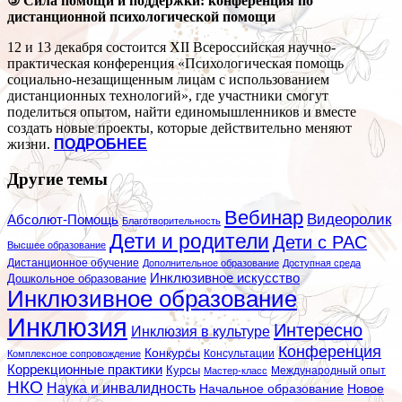
⑤
Сила помощи и поддержки: конференция по
дистанционной психологической помощи
12 и 13 декабря состоится XII Всероссийская научно-
практическая конференция «Психологическая помощь
социально-незащищенным лицам с использованием
дистанционных технологий», где участники смогут
поделиться опытом, найти единомышленников и вместе
создать новые проекты, которые действительно меняют
жизни.
ПОДРОБНЕЕ
Другие темы
Вебинар
Видеоролик
Абсолют-Помощь
Благотворительность
Дети и родители
Дети с РАС
Высшее образование
Дистанционное обучение
Дополнительное образование
Доступная среда
Инклюзивное искусство
Дошкольное образование
Инклюзивное образование
Инклюзия
Интересно
Инклюзия в культуре
Конференция
Конкурсы
Консультации
Комплексное сопровождение
Коррекционные практики
Курсы
Мастер-класс
Международный опыт
НКО
Наука и инвалидность
Начальное образование
Новое