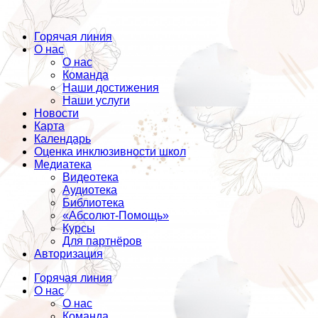
Горячая линия
О нас
О нас
Команда
Наши достижения
Наши услуги
Новости
Карта
Календарь
Оценка инклюзивности школ
Медиатека
Видеотека
Аудиотека
Библиотека
«Абсолют-Помощь»
Курсы
Для партнёров
Авторизация
Горячая линия
О нас
О нас
Команда