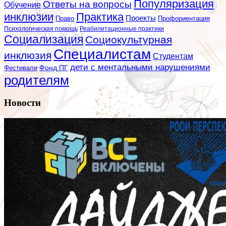
Популяризация
Ответы на вопросы
Обучение
инклюзии
Практика
Проекты
Профориентация
Право
Психологическая помощь
Реабилитационные практики
Социализация
Социокультурная
Специалистам
инклюзия
Студентам
дети с ментальными нарушениями
Фестивали
Фонд ПГ
родителям
Новости