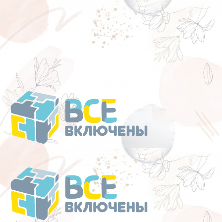
Перейти
к
содержанию