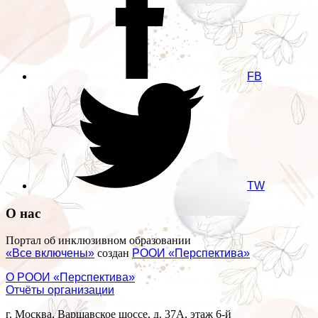
FB
TW
О нас
Портал об инклюзивном образовании
«Все включены»
создан
РООИ «Перспектива»
О РООИ «Перспектива»
Отчёты организации
г. Москва, Варшавское шоссе, д. 37А, этаж 6-й