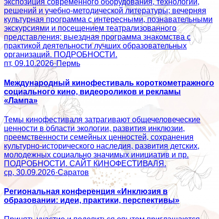
экспозиция современного оборудования, технологий,
решений и учебно-методической литературы; вечерняя
культурная программа с интересными, познавательными
экскурсиями и посещением театрализованного
представления; выездная программа знакомства с
практикой деятельности лучших образовательных
организаций. ПОДРОБНОСТИ.
пт, 09.10.2026
·
Пермь
Международный кинофестиваль короткометражного
социального кино, видеороликов и рекламы
«Лампа»
Темы кинофестиваля затрагивают общечеловеческие
ценности в области экологии, развития инклюзии,
преемственности семейных ценностей, сохранения
культурно-исторического наследия, развития детских,
молодежных социально значимых инициатив и пр.
ПОДРОБНОСТИ. САЙТ КИНОФЕСТИВАЛЯ.
ср, 30.09.2026
·
Саратов
Региональная конференция «Инклюзия в
образовании: идеи, практики, перспективы»