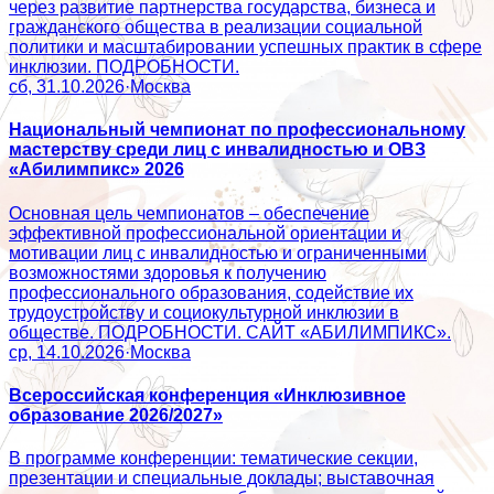
через развитие партнерства государства, бизнеса и
гражданского общества в реализации социальной
политики и масштабировании успешных практик в сфере
инклюзии. ПОДРОБНОСТИ.
сб, 31.10.2026
·
Москва
Национальный чемпионат по профессиональному
мастерству среди лиц с инвалидностью и ОВЗ
«Абилимпикс» 2026
Основная цель чемпионатов – обеспечение
эффективной профессиональной ориентации и
мотивации лиц с инвалидностью и ограниченными
возможностями здоровья к получению
профессионального образования, содействие их
трудоустройству и социокультурной инклюзии в
обществе. ПОДРОБНОСТИ. САЙТ «АБИЛИМПИКС».
ср, 14.10.2026
·
Москва
Всероссийская конференция «Инклюзивное
образование 2026/2027»
В программе конференции: тематические секции,
презентации и специальные доклады; выставочная