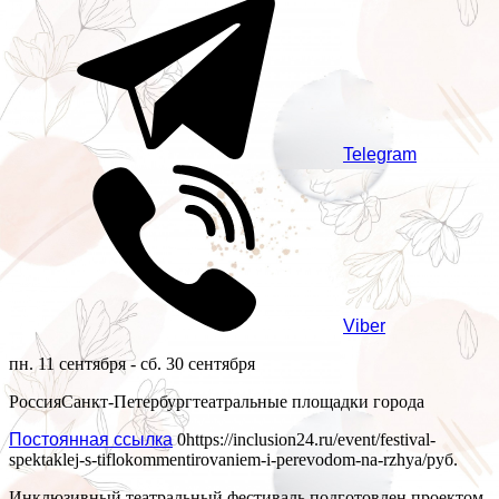
Telegram
Viber
пн. 11 сентября - сб. 30 сентября
Россия
Санкт-Петербург
театральные площадки города
Постоянная ссылка
0
https://inclusion24.ru/event/festival-
spektaklej-s-tiflokommentirovaniem-i-perevodom-na-rzhya/
руб.
Инклюзивный театральный фестиваль подготовлен проектом