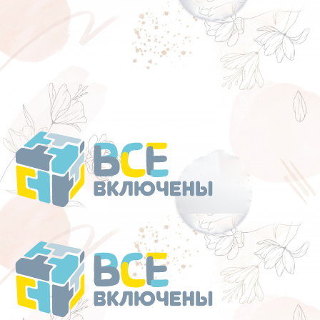
Перейти
к
содержанию