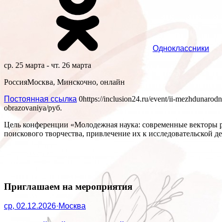
Одноклассники
ср. 25 марта - чт. 26 марта
Россия
Москва, Минск
очно, онлайн
Постоянная ссылка
0
https://inclusion24.ru/event/ii-mezhdunar
obrazovaniya/
руб.
Цель конференции «Молодежная наука: современные векторы ра
поискового творчества, привлечение их к исследовательской д
Приглашаем на мероприятия
ср, 02.12.2026
·
Москва