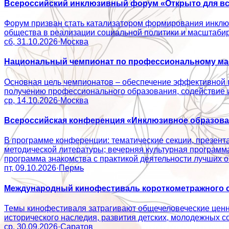
Всероссийский инклюзивный форум «Открыто для вс
Форум призван стать катализатором формирования инклюз
общества в реализации социальной политики и масштаб
сб, 31.10.2026
·
Москва
Национальный чемпионат по профессиональному мас
Основная цель чемпионатов – обеспечение эффективной 
получению профессионального образования, содействие
ср, 14.10.2026
·
Москва
Всероссийская конференция «Инклюзивное образован
В программе конференции: тематические секции, презент
методической литературы; вечерняя культурная программ
программа знакомства с практикой деятельности лучши
пт, 09.10.2026
·
Пермь
Международный кинофестиваль короткометражного с
Темы кинофестиваля затрагивают общечеловеческие ценно
исторического наследия, развития детских, молодежн
ср, 30.09.2026
·
Саратов