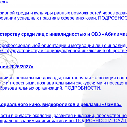
ех»
ивной среды и культуры равных возможностей через развит
ировании успешных практик в сфере инклюзии. ПОДРОБНО
терству среди лиц с инвалидностью и ОВЗ «Абилимпи
профессиональной ориентации и мотивации лиц с инвалид
 их трудоустройству и социокультурной инклюзии в об
ие 2026/2027»
ации и специальные доклады; выставочная экспозиция совр
а с интересными, познавательными экскурсиями и посещен
х образовательных организаций. ПОДРОБНОСТИ.
оциального кино, видеороликов и рекламы «Лампа»
сти в области экологии, развития инклюзии, преемственно
ых социально значимых инициатив и пр. ПОДРОБНОСТИ. С