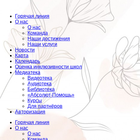
Горячая линия
О нас
О нас
Команда
Наши достижения
Наши услуги
Новости
Карта
Календарь
Оценка инклюзивности школ
Медиатека
Видеотека
Аудиотека
Библиотека
«Абсолют-Помощь»
Курсы
Для партнёров
Авторизация
Горячая линия
О нас
О нас
Команда