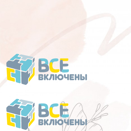
Перейти
к
содержанию