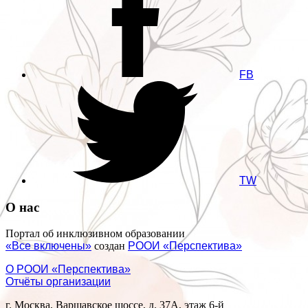
FB
TW
О нас
Портал об инклюзивном образовании
«Все включены»
создан
РООИ «Перспектива»
О РООИ «Перспектива»
Отчёты организации
г. Москва, Варшавское шоссе, д. 37А, этаж 6-й