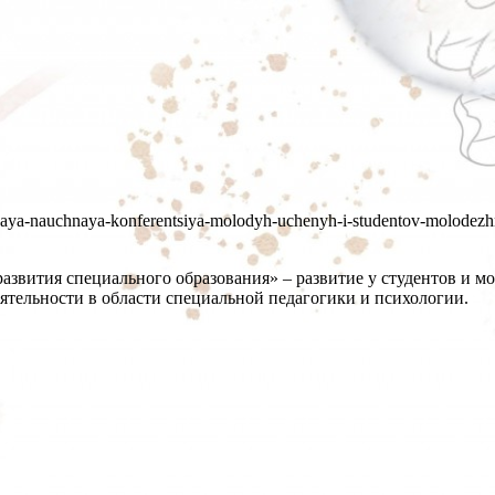
odnaya-nauchnaya-konferentsiya-molodyh-uchenyh-i-studentov-molodezh
звития специального образования» – развитие у студентов и м
еятельности в области специальной педагогики и психологии.