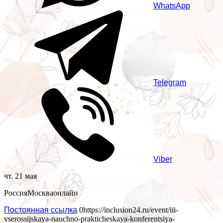
WhatsApp
Telegram
Viber
чт. 21 мая
Россия
Москва
онлайн
Постоянная ссылка
0
https://inclusion24.ru/event/iii-
vserossijskaya-nauchno-prakticheskaya-konferentsiya-