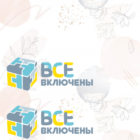
Перейти
к
содержанию