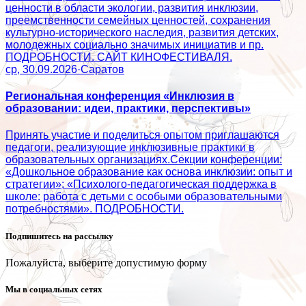
ценности в области экологии, развития инклюзии,
преемственности семейных ценностей, сохранения
культурно-исторического наследия, развития детских,
молодежных социально значимых инициатив и пр.
ПОДРОБНОСТИ. САЙТ КИНОФЕСТИВАЛЯ.
ср, 30.09.2026
·
Саратов
Региональная конференция «Инклюзия в
образовании: идеи, практики, перспективы»
Принять участие и поделиться опытом приглашаются
педагоги, реализующие инклюзивные практики в
образовательных организациях.Секции конференции:
«Дошкольное образование как основа инклюзии: опыт и
стратегии»; «Психолого‑педагогическая поддержка в
школе: работа с детьми с особыми образовательными
потребностями». ПОДРОБНОСТИ.
Подпишитесь на рассылку
Пожалуйста, выберите допустимую форму
Мы в социальных сетях