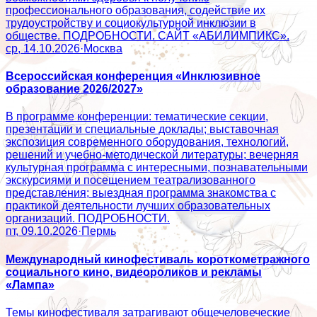
профессионального образования, содействие их
трудоустройству и социокультурной инклюзии в
обществе. ПОДРОБНОСТИ. САЙТ «АБИЛИМПИКС».
ср, 14.10.2026
·
Москва
Всероссийская конференция «Инклюзивное
образование 2026/2027»
В программе конференции: тематические секции,
презентации и специальные доклады; выставочная
экспозиция современного оборудования, технологий,
решений и учебно-методической литературы; вечерняя
культурная программа с интересными, познавательными
экскурсиями и посещением театрализованного
представления; выездная программа знакомства с
практикой деятельности лучших образовательных
организаций. ПОДРОБНОСТИ.
пт, 09.10.2026
·
Пермь
Международный кинофестиваль короткометражного
социального кино, видеороликов и рекламы
«Лампа»
Темы кинофестиваля затрагивают общечеловеческие