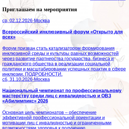
Приглашаем на мероприятия
ср, 02.12.2026
·
Москва
Всероссийский инклюзивный форум «Открыто для
всех»
Форум призван стать катализатором формирования
инклюзивной среды и культуры равных возможностей
через развитие партнерства государства, бизнеса и
гражданского общества в реализации социальной
политики и масштабировании успешных практик в сфере
инклюзии. ПОДРОБНОСТИ.
сб, 31.10.2026
·
Москва
Национальный чемпионат по профессиональному
мастерству среди лиц с инвалидностью и ОВЗ
«Абилимпикс» 2026
Основная цель чемпионатов – обеспечение
эффективной профессиональной ориентации и
мотивации лиц с инвалидностью и ограниченными
возможностями здоровья к получению